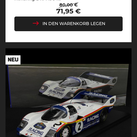
80,00 €
Regulärer
Preis
71,95 €
Preis
IN DEN WARENKORB LEGEN
NEU