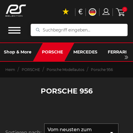
€
0
Suchbegriff
eingeben...
Shop & More
PORSCHE
MERCEDES
FERRARI
Heim
PORSCHE
Porsche Modellautos
Porsche 956
PORSCHE 956
Vom neusten zum

Sortieren nach: