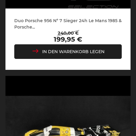
Duo Porsche 956 N° 7 Sieger 24h Le Mans 1985 &
Porsche...
240,00 €
Regulärer
Preis
199,95 €
Preis
IN DEN WARENKORB LEGEN