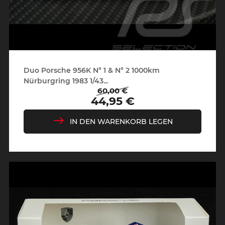
Duo Porsche 956K N° 1 & N° 2 1000km
Nürburgring 1983 1/43...
60,00 €
Regulärer
Preis
44,95 €
Preis
IN DEN WARENKORB LEGEN