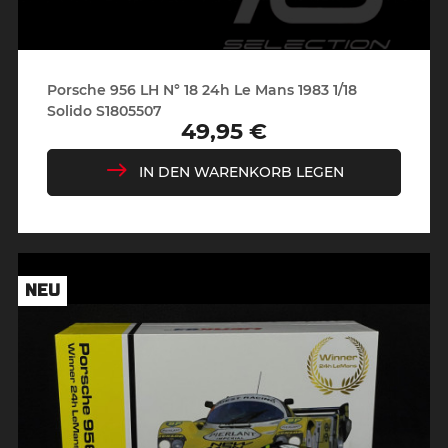
Porsche 956 LH N° 18 24h Le Mans 1983 1/18
Solido S1805507
49,95 €
Preis
IN DEN WARENKORB LEGEN
NEU