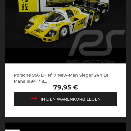
Porsche 956 LH N° 7 New-Man Sieger 24h Le
Mans 1984 1/18...
79,95 €
Preis
IN DEN WARENKORB LEGEN