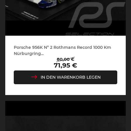
Porsche 956K N° 2 Rothmans Record 1000 Km
Nürburgring...
80,00 €
Regulärer
Preis
71,95 €
Preis
IN DEN WARENKORB LEGEN