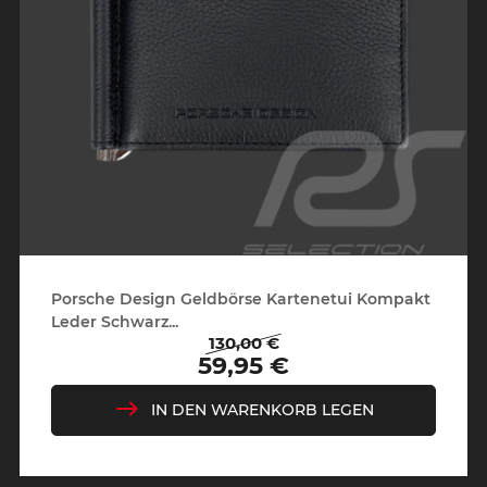
Porsche Design Geldbörse Kartenetui Kompakt
Leder Schwarz...
130,00 €
Regulärer
Preis
59,95 €
Preis
IN DEN WARENKORB LEGEN