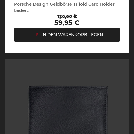
Porsche Design Geldbörse Trifold Card Holder
Leder...
120,00 €
Regulärer
Preis
59,95 €
Preis
IN DEN WARENKORB LEGEN