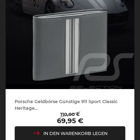
Porsche Geldbörse Günstige 911 Sport Classic
Heritage...
110,00 €
Regulärer
Preis
69,95 €
Preis
IN DEN WARENKORB LEGEN