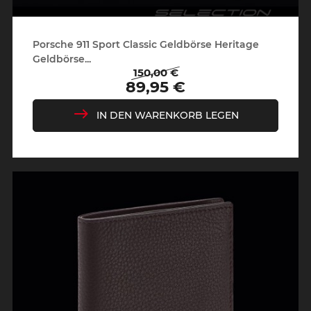
Porsche 911 Sport Classic Geldbörse Heritage
Geldbörse...
150,00 €
Regulärer
Preis
89,95 €
Preis
IN DEN WARENKORB LEGEN