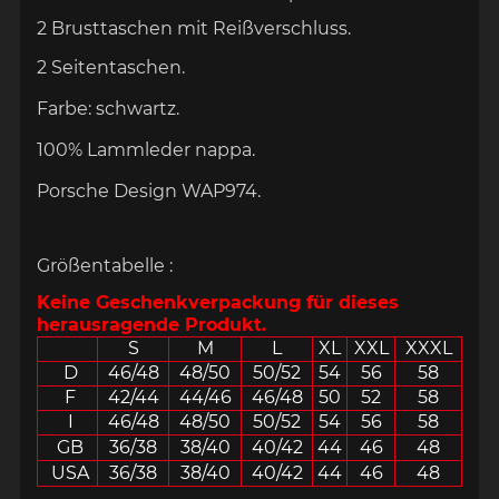
2 Brusttaschen mit Reißverschluss.
2 Seitentaschen.
Farbe: schwartz.
100% Lammleder nappa.
Pors
che Design WAP974.
Größentabelle :
Keine Geschenkverpackung für dieses
herausragende Produkt.
S
M
L
XL
XXL
XXXL
D
46/48
48/50
50/52
54
56
58
F
42/44
44/46
46/48
50
52
58
I
46/48
48/50
50/52
54
56
58
GB
36/38
38/40
40/42
44
46
48
USA
36/38
38/40
40/42
44
46
48