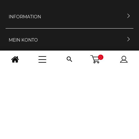
INFORMATION
MEIN KONTO
0

KONTAKTIERE UNS
ÖFFNUNGSZEIT
FOLGE UNS
LAND WÄHLEN