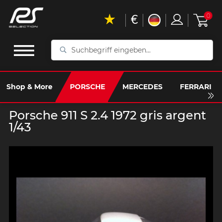
€
0
Suchbegriff
eingeben...
Shop & More
PORSCHE
MERCEDES
FERRARI
Porsche 911 S 2.4 1972 gris argent
1/43