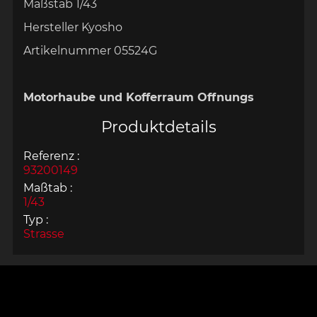
Maßstab
1/43
Hersteller
Kyosho
Artikelnummer
05524G
Motorhaube und Kofferraum Offnungs
Produktdetails
Referenz :
93200149
Maßtab :
1/43
Typ :
Strasse