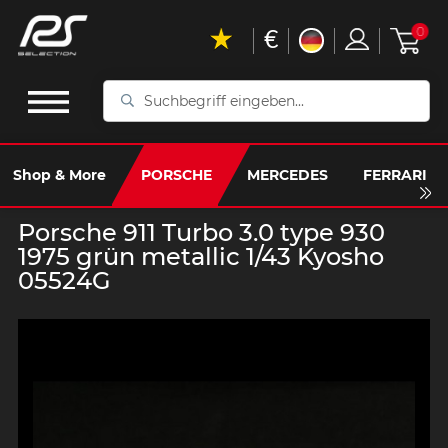
€
0
Suchbegriff
eingeben...
Shop & More
PORSCHE
MERCEDES
FERRARI
Porsche 911 Turbo 3.0 type 930
1975 grün metallic 1/43 Kyosho
05524G