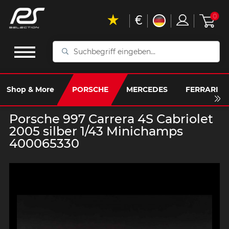
€
0
Suchbegriff
eingeben...
Shop & More
PORSCHE
MERCEDES
FERRARI
Porsche 997 Carrera 4S Cabriolet
2005 silber 1/43 Minichamps
400065330