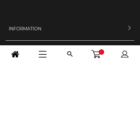
INFORMATION
0
MEIN KONTO

KONTAKTIERE UNS
ÖFFNUNGSZEIT
FOLGE UNS