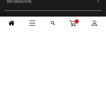
INFORMATION
MEIN KONTO
0

KONTAKTIERE UNS
ÖFFNUNGSZEIT
FOLGE UNS
LAND WÄHLEN