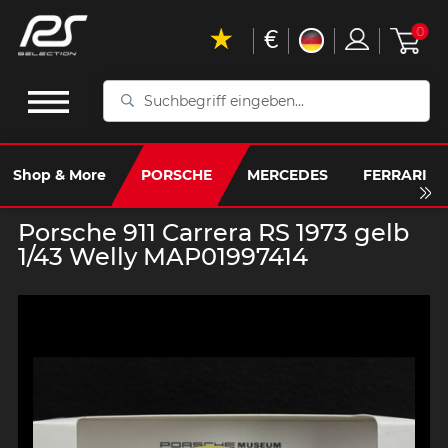
€
0
Suchbegriff
eingeben...
Shop & More
PORSCHE
MERCEDES
FERRARI
Porsche 911 Carrera RS 1973 gelb
1/43 Welly MAP01997414