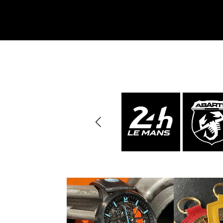
Porsche 24h Daytona
Pors
Sieger
Porsche Rallye Auto
Porsc