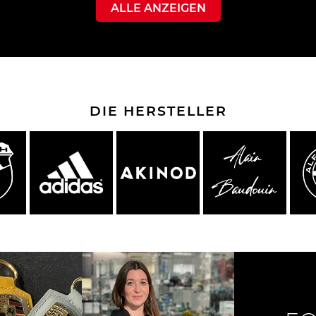
ALLE ANZEIGEN
che Spa
Porsche Targa Florio
Porsche Nü
DIE HERSTELLER
he tuner
Anderes Porsche
Porsch
nutzfah