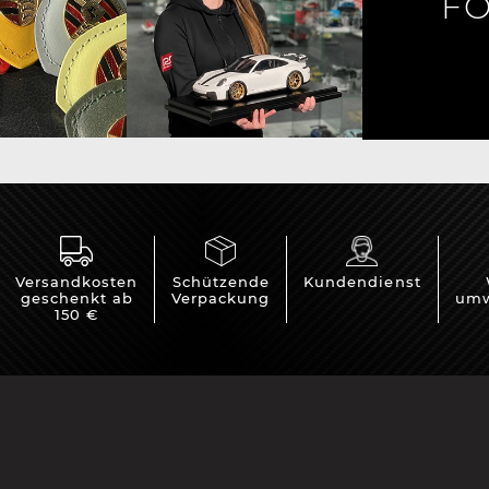
FO
rsche Helm
Porsche Traktoren
Versandkosten
Schützende
Kundendienst
geschenkt ab
Verpackung
umw
150 €