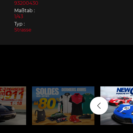
93200430
Maßtab :
1/43
Typ :
Strasse
Porsche 963
Porsch
Porsche Panamera
Porsch
Mi