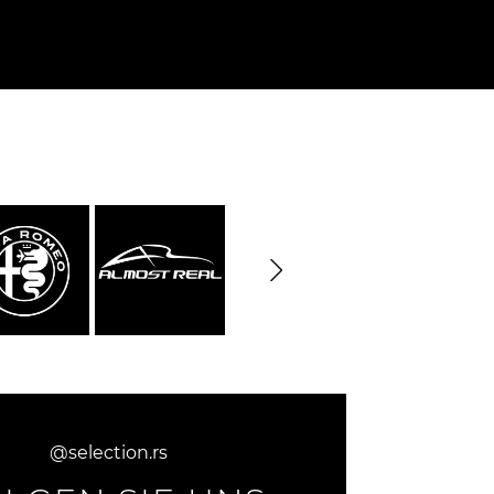
rburgring
Porsche Sebring
e LKW
DIORAMA MODELL
rzeuge
@selection.rs