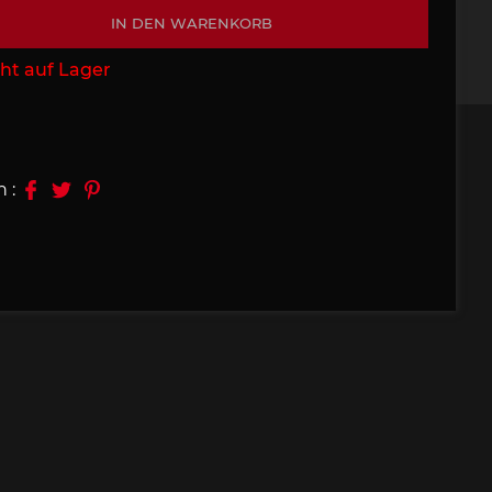
IN DEN WARENKORB
09, 910
Porsche 914, 916
ht auf Lager
n :
e 924
Porsche 928
e 956
Porsche 962