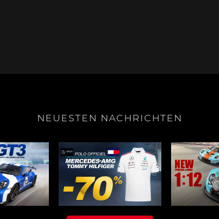
e Boxster
Porsche Cayman
Porsche 
NEUESTEN NACHRICHTEN
e Taycan /
Porsche Le Mans
Porsche 
ssion E
Sieg