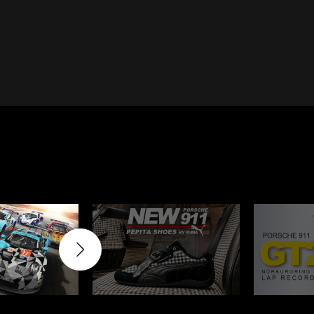
Cayenne
Porsche Macan
Le Mans
Porsche Daytona
er