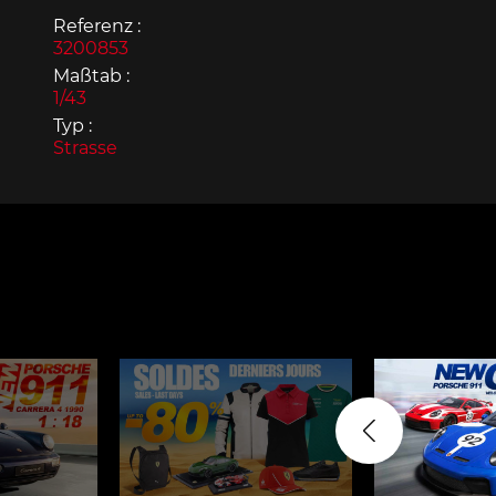
Referenz :
3200853
Maßtab :
1/43
Typ :
Strasse
Porsche 963
Porsch
Porsche Panamera
Porsch
Mi