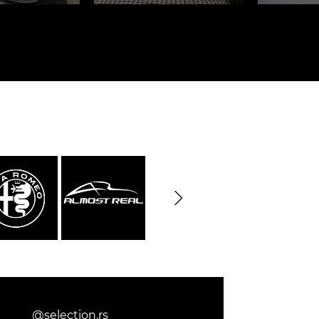
rburgring
Porsche Sebring
e LKW
DIORAMA MODELL
rzeuge
@selection.rs