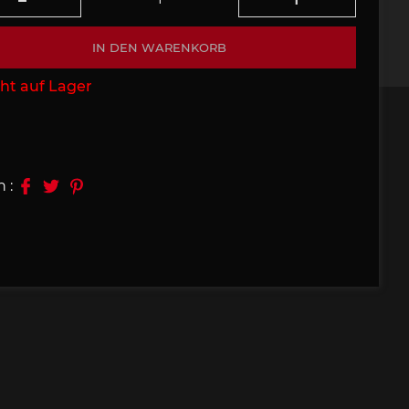
09, 910
Porsche 914, 916
IN DEN WARENKORB
ht auf Lager
n :
e 924
Porsche 928
e 956
Porsche 962