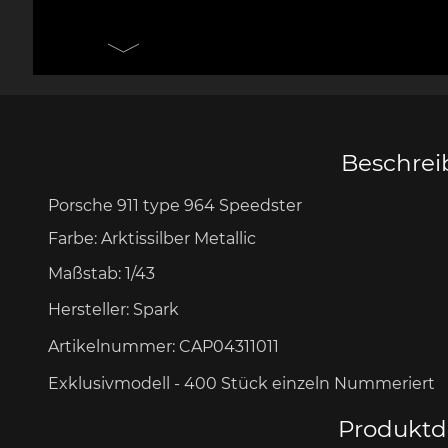
Messer Design by F.A.
Porsche 906
Andere
Pors
Porsche
Zu
Beschre
Porsche 911 type 964 Speedster
Porsche 917
Pors
Farbe: Arktissilber Metallic
Maßstab:
1/43
Hersteller:
Spark
Artikelnummer:
CAP04311011
Exklusivmodell - 400 Stück
einzeln Nummeriert
Porsche 934
Pors
Produktde