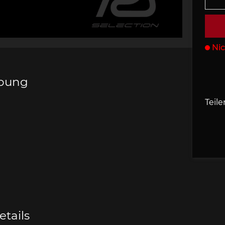
s Porsche
che 907
Porsche 908
Porsche 9
behör
Nic
ibung
Teile
che 918
Porsche 919
Porsch
che 935
Porsche 936
Porsch
tails