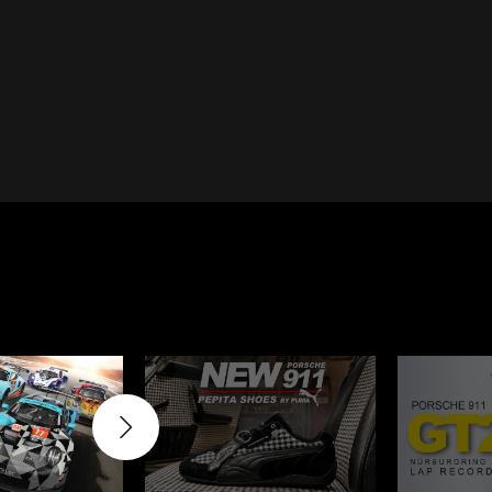
Cayenne
Porsche Macan
Le Mans
Porsche Daytona
er