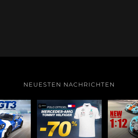
e Boxster
Porsche Cayman
Porsche 
NEUESTEN NACHRICHTEN
e Taycan /
Porsche Le Mans
Porsche 
ssion E
Sieg