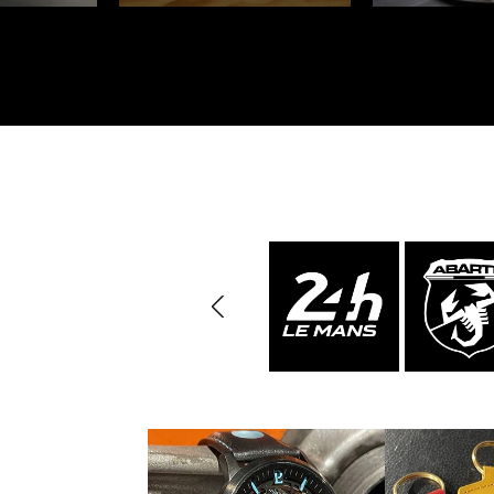
Porsche 24h Daytona
Pors
Sieger
Porsche Rallye Auto
Porsc