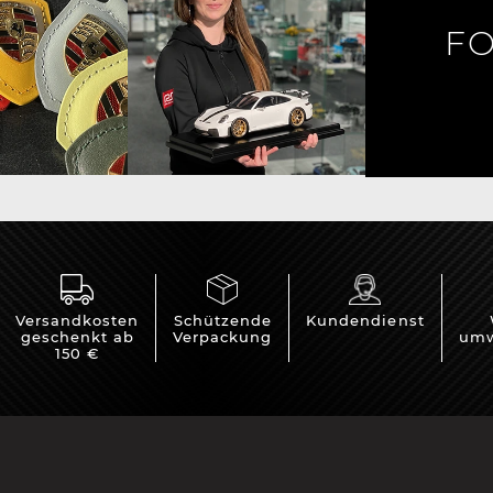
FO
rsche Helm
Porsche Traktoren
Versandkosten
Schützende
Kundendienst
geschenkt ab
Verpackung
umw
150 €