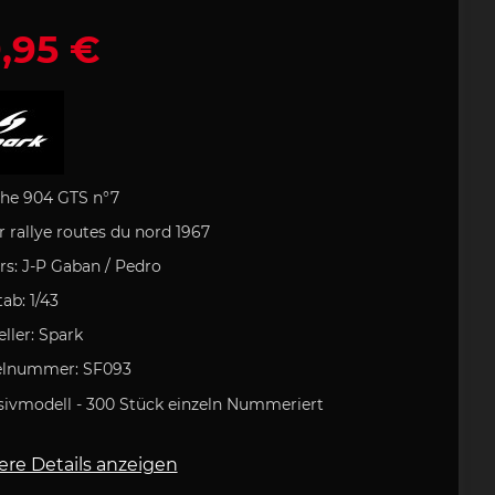
,95 €
rozubehör
e Art
lock
che
Porsche Rucksack
Uli Hack
Porsche
 Typ 993
tasche
artini
odukt
Porsche 911 Typ 996
Porsche DESIGN
Kugelschreiber
 GOLF
Porsche
tion
Geschenkideen
he 904 GTS n°7
r rallye routes du nord 1967
rs:
J-P Gaban / Pedro
field
Clement
ab: 1/43
ufkleber
Helm
e 718
Porsche 904
eller: Spark
elnummer:
SF093
sivmodell - 300 Stück
einzeln Nummeriert
ere Details anzeigen