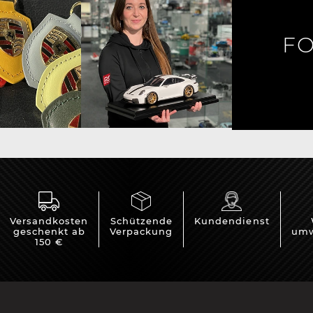
rsche Helm
Porsche Traktoren
FO
Versandkosten
Schützende
Kundendienst
geschenkt ab
Verpackung
umw
150 €