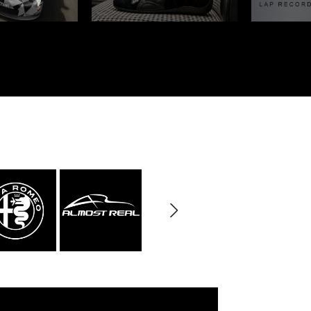
rburgring
Porsche Sebring
e LKW
DIORAMA MODELL
rzeuge