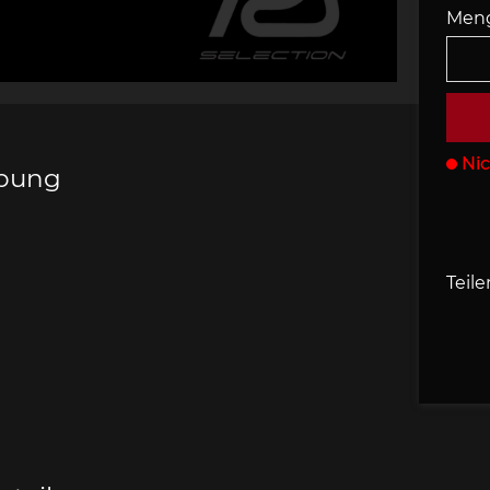
Men
s Porsche
che 907
Porsche 908
Porsche 9
behör
Nic
ibung
che 918
Porsche 919
Porsch
Teile
che 935
Porsche 936
Porsch