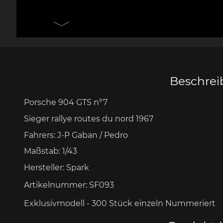
Messer Design by F.A.
Porsche 906
Andere
Pors
Porsche
Zu
Beschre
Porsche 904 GTS n°7
Porsche 917
Pors
Sieger rallye routes du nord 1967
Fahrers:
J-P Gaban / Pedro
Maßstab: 1/43
Hersteller: Spark
Artikelnummer:
SF093
Porsche 934
Pors
Exklusivmodell - 300 Stück
einzeln Nummeriert