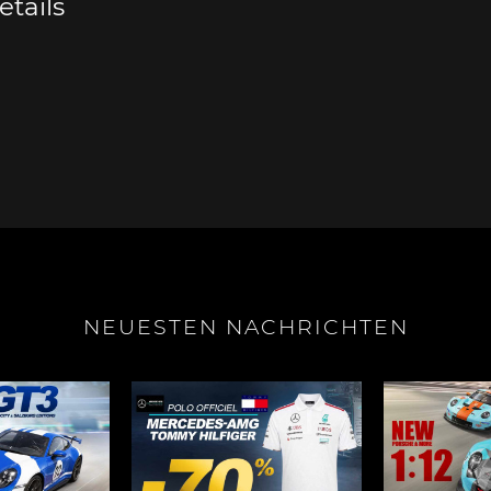
tails
e Boxster
Porsche Cayman
Porsche 
NEUESTEN NACHRICHTEN
e Taycan /
Porsche Le Mans
Porsche 
ssion E
Sieg