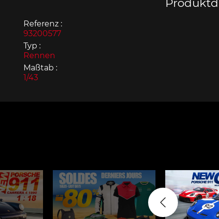
Produktde
Referenz :
93200577
Typ :
Rennen
Maßtab :
Porsche 963
Porsch
1/43
Porsche Panamera
Porsch
Mi