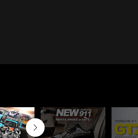
Cayenne
Porsche Macan
Le Mans
Porsche Daytona
er