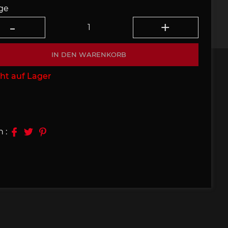
ge
09, 910
Porsche 914, 916
IN DEN WARENKORB
ht auf Lager
e 924
Porsche 928
n :
e 956
Porsche 962