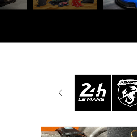
Porsche 24h Daytona
Pors
Sieger
Porsche Rallye Auto
Porsc