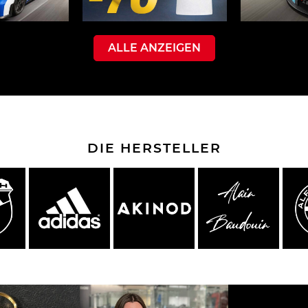
ALLE ANZEIGEN
che Spa
Porsche Targa Florio
Porsche Nü
DIE HERSTELLER
he tuner
Anderes Porsche
Porsch
nutzfah