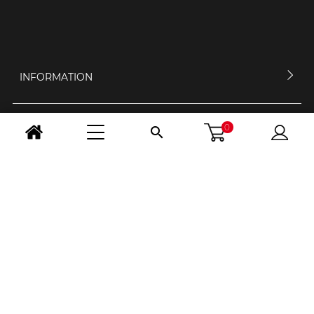
INFORMATION
0

MEIN KONTO
KONTAKTIERE UNS
ÖFFNUNGSZEIT
FOLGE UNS