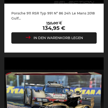
Porsche 911 RSR Typ 991 N° 86 24h Le Mans 2018
Gulf...
150,00 €
Regulärer
Preis
134,95 €
Preis
IN DEN WARENKORB LEGEN