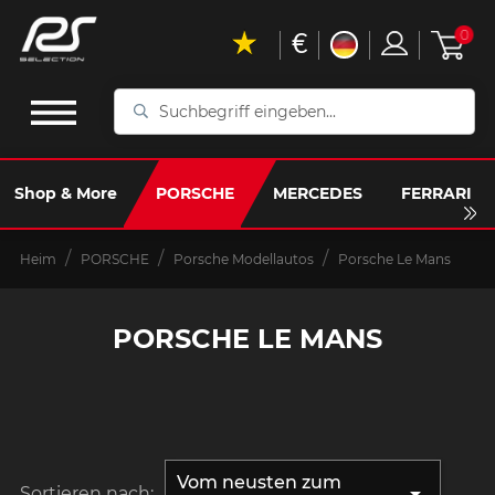
€
0
Suchbegriff
eingeben...
Shop & More
PORSCHE
MERCEDES
FERRARI
Heim
PORSCHE
Porsche Modellautos
Porsche Le Mans
PORSCHE LE MANS
Vom neusten zum

Sortieren nach: