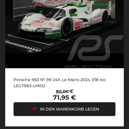
Porsche 963 N° 99 24h Le Mans 2024 1/18 Ixo
LEGT963-LM012
80,00 €
Regulärer
Preis
71,95 €
Preis
IN DEN WARENKORB LEGEN