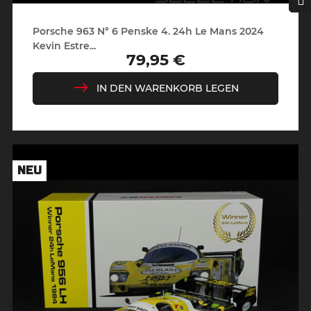
Porsche 963 N° 6 Penske 4. 24h Le Mans 2024
Kevin Estre...
79,95 €
Preis
IN DEN WARENKORB LEGEN
NEU