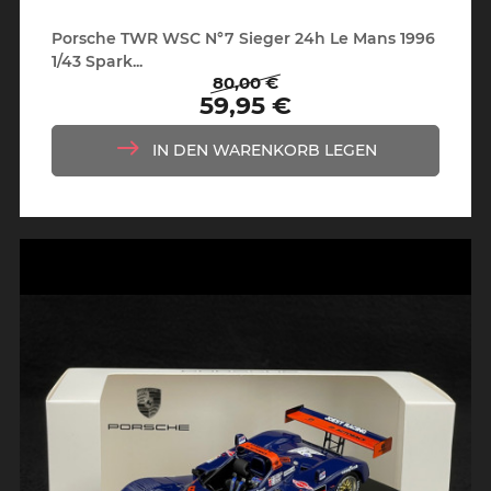
Porsche TWR WSC N°7 Sieger 24h Le Mans 1996
1/43 Spark...
80,00 €
Regulärer
Preis
59,95 €
Preis
IN DEN WARENKORB LEGEN