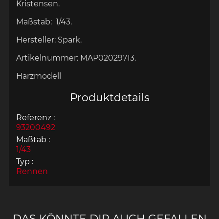
Kristensen.
Maßstab:
1/43.
Hersteller:
Spark.
Artikelnummer:
MAP02029713.
Harzmodell
Produktdetails
Referenz :
93200492
Maßtab :
1/43
Typ :
Rennen
DAS KÖNNTE DIR AUCH GEFALLEN