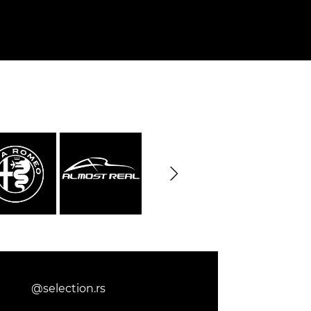
09, 910
Porsche 914, 916
e 924
Porsche 928
e 956
Porsche 962
@selection.rs