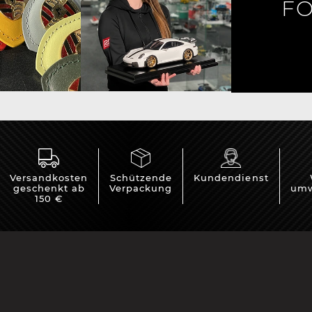
FO
e Boxster
Porsche Cayman
Porsche 
Versandkosten
Schützende
Kundendienst
geschenkt ab
Verpackung
umw
150 €
e Taycan /
Porsche Le Mans
Porsche 
ssion E
Sieg