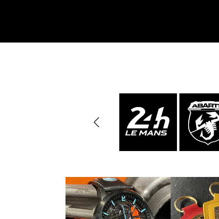
Messer Design by F.A.
Porsche 906
Andere
Pors
Porsche
Zu
Porsche 917
Pors
Porsche 934
Pors