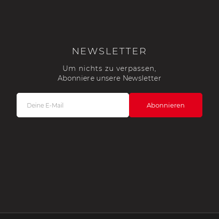
che Spa
Porsche Targa Florio
Porsche Nü
NEWSLETTER
Um nichts zu verpassen,
Abonniere unsere Newsletter
he tuner
Anderes Porsche
Porsch
nutzfah