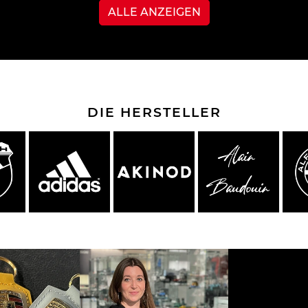
ALLE ANZEIGEN
s Porsche
che 907
Porsche 908
Porsche 9
behör
DIE HERSTELLER
che 918
Porsche 919
Porsch
che 935
Porsche 936
Porsch