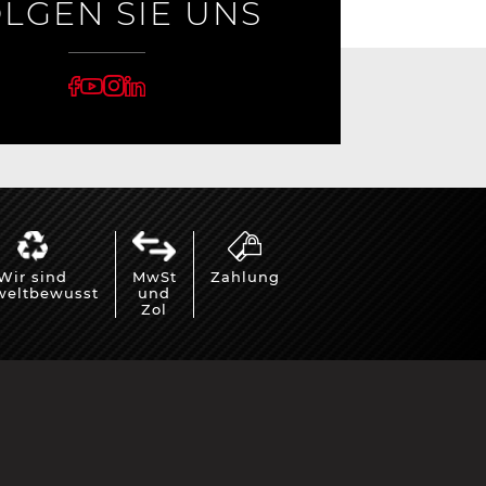
LGEN SIE UNS
Cayenne
Porsche Macan
Wir sind
MwSt
Zahlung
eltbewusst
und
Zol
Le Mans
Porsche Daytona
er