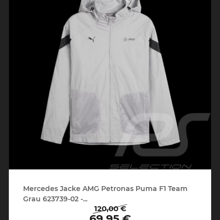
Mercedes Jacke AMG Petronas Puma F1 Team
Grau 623739-02 -...
120,00 €
Regulärer
Preis
69,95 €