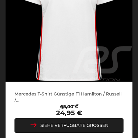
Mercedes T-Shirt Günstige F1 Hamilton / Russell
/...
65,00 €
Regulärer
Preis
24,95 €
Preis
SIEHE VERFÜGBARE GRÖSSEN