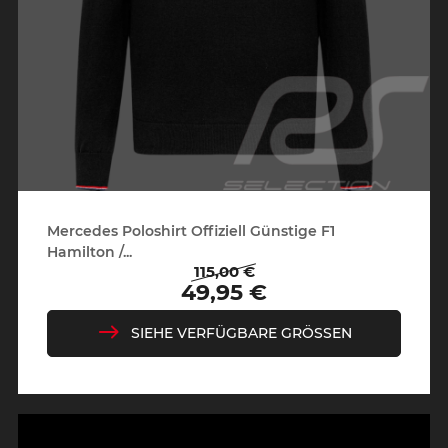
Mercedes Poloshirt Offiziell Günstige F1
Hamilton /...
115,00 €
Regulärer
Preis
49,95 €
Preis
SIEHE VERFÜGBARE GRÖSSEN