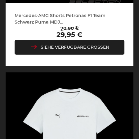
Mercedes-AMG Shorts Petronas F1 Team
Schwarz Puma MDJ...
70,00 €
Regulärer
Preis
29,95 €
Preis
SIEHE VERFÜGBARE GRÖSSEN