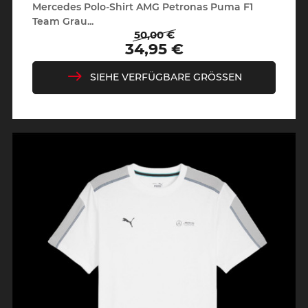
Mercedes Polo-Shirt AMG Petronas Puma F1
Team Grau...
50,00 €
Regulärer
Preis
34,95 €
Preis
SIEHE VERFÜGBARE GRÖSSEN