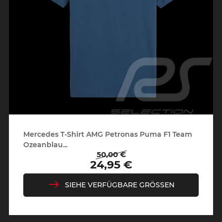
Mercedes T-Shirt AMG Petronas Puma F1 Team
Ozeanblau...
50,00 €
Regulärer
Preis
24,95 €
Preis
SIEHE VERFÜGBARE GRÖSSEN