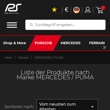
€
0
Suchbegriff
eingeben...
Shop & More
PORSCHE
MERCEDES
FERRARI
Heim
Marken
MERCEDES / PUMA
Liste der Produkte nach
Marke MERCEDES / PUMA
Vom neusten zum

Sortieren nach:
ältesten