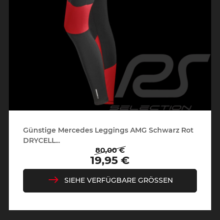
Günstige Mercedes Leggings AMG Schwarz Rot
DRYCELL...
80,00 €
Regulärer
Preis
19,95 €
Preis
SIEHE VERFÜGBARE GRÖSSEN