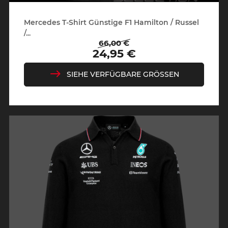
Mercedes T-Shirt Günstige F1 Hamilton / Russel
/...
66,00 €
Regulärer
Preis
24,95 €
Preis
SIEHE VERFÜGBARE GRÖSSEN