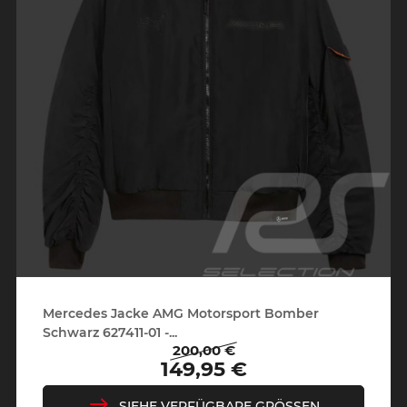
Mercedes Jacke AMG Motorsport Bomber
Schwarz 627411-01 -...
200,00 €
Regulärer
Preis
149,95 €
Preis
SIEHE VERFÜGBARE GRÖSSEN