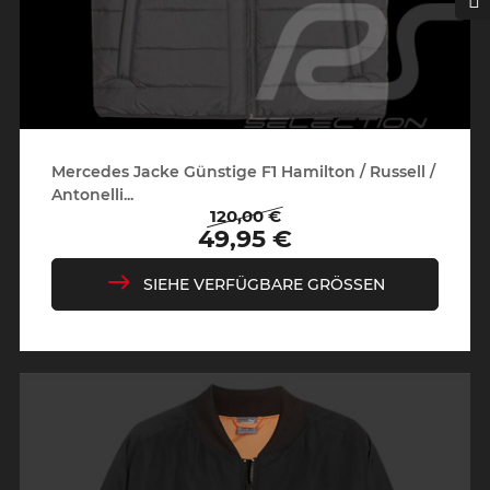
Mercedes Jacke Günstige F1 Hamilton / Russell /
Antonelli...
120,00 €
Regulärer
Preis
49,95 €
Preis
SIEHE VERFÜGBARE GRÖSSEN