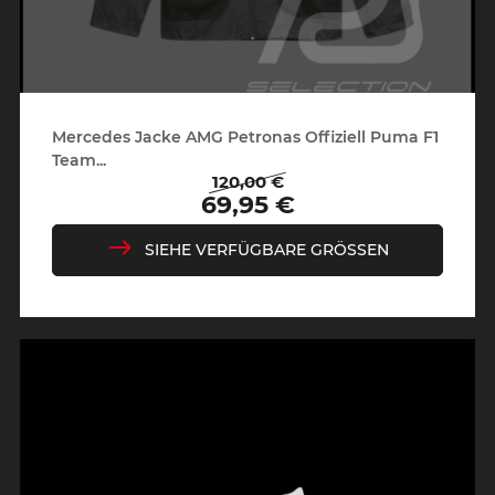
Mercedes Jacke AMG Petronas Offiziell Puma F1
Team...
120,00 €
Regulärer
Preis
69,95 €
Preis
SIEHE VERFÜGBARE GRÖSSEN