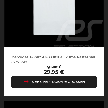
Mercedes T-Shirt AMG Offiziell Puma Pastellblau
623717-12...
50,00 €
Regulärer
Preis
29,95 €
Preis
SIEHE VERFÜGBARE GRÖSSEN