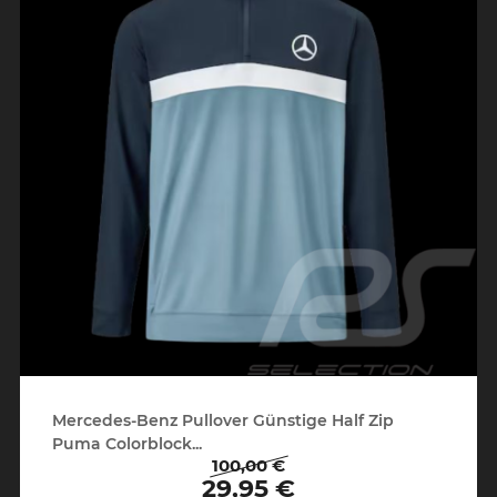
Mercedes-Benz Pullover Günstige Half Zip
Puma Colorblock...
100,00 €
Regulärer
Preis
29,95 €