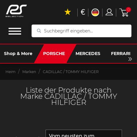
€
0
Suchbegriff
eingeben...
Shop & More
PORSCHE
MERCEDES
FERRARI
Heim
Marken
CADILLAC / TOMMY HILFIGER
Liste der Produkte nach
Marke CADILLAC / TOMMY
HILFIGER
Vom neusten zum