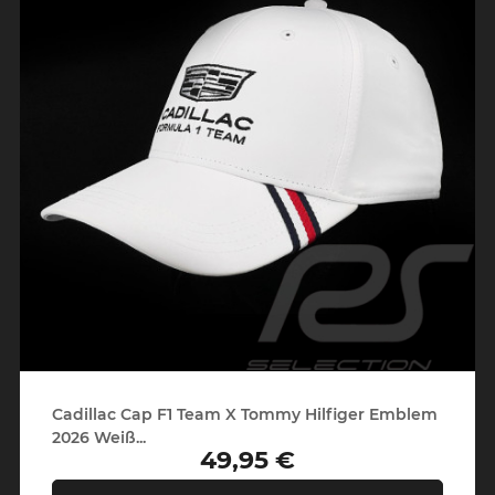
Cadillac Cap F1 Team X Tommy Hilfiger Emblem
2026 Weiß...
49,95 €
Preis