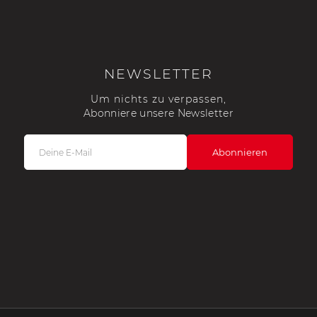
che Spa
Porsche Targa Florio
Porsche Nü
NEWSLETTER
Um nichts zu verpassen,
Abonniere unsere Newsletter
he tuner
Anderes Porsche
Porsch
nutzfah