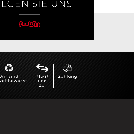
LGEN SIE UNS
Cayenne
Porsche Macan
Wir sind
MwSt
Zahlung
eltbewusst
und
Zol
Le Mans
Porsche Daytona
er