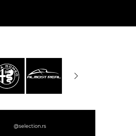
09, 910
Porsche 914, 916
e 924
Porsche 928
e 956
Porsche 962
@selection.rs