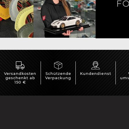
FO
e Boxster
Porsche Cayman
Porsche 
Versandkosten
Schützende
Kundendienst
geschenkt ab
Verpackung
umw
150 €
e Taycan /
Porsche Le Mans
Porsche 
ssion E
Sieg