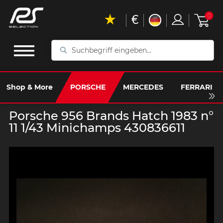
€
0
Suchbegriff
eingeben...
Shop & More
PORSCHE
MERCEDES
FERRARI
Porsche 956 Brands Hatch 1983 n°
11 1/43 Minichamps 430836611