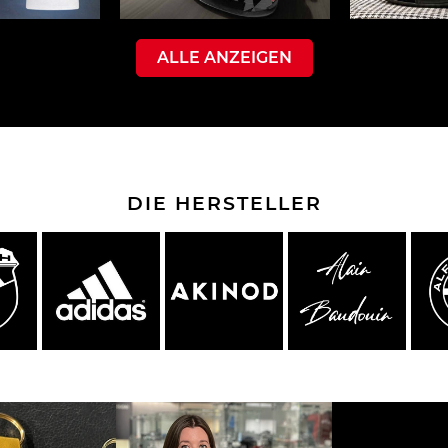
ALLE ANZEIGEN
che Spa
Porsche Targa Florio
Porsche Nü
DIE HERSTELLER
he tuner
Anderes Porsche
Porsch
nutzfah