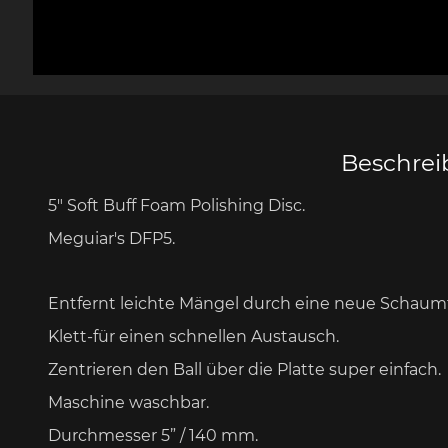
Messer Design by F.A.
Porsche 906
Andere
Pors
Porsche
Zu
Beschre
5" Soft Buff Foam Polishing Disc.
Porsche 917
Pors
Meguiar's DFP5.
Entfernt leichte Mängel durch eine neue Schaum
Klett-für einen schnellen Austausch.
Zentrieren den Ball über die Platte super einfach.
Maschine waschbar.
Porsche 934
Pors
Durchmesser 5” / 140 mm.