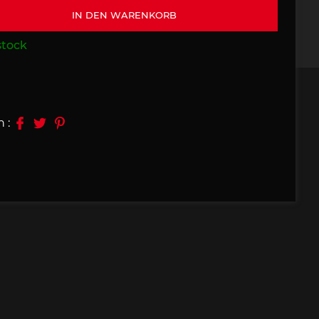
IN DEN WARENKORB
09, 910
Porsche 914, 916
stock
n :
e 924
Porsche 928
e 956
Porsche 962