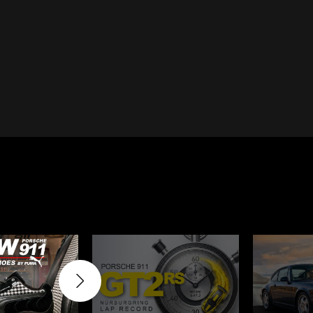
Cayenne
Porsche Macan
Le Mans
Porsche Daytona
er