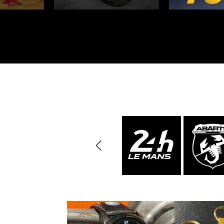
Porsche 24h Daytona
Pors
Sieger
Porsche Rallye Auto
Porsc