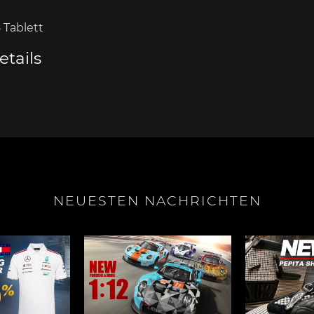
 Tablett
tails
e Boxster
Porsche Cayman
Porsche 
NEUESTEN NACHRICHTEN
e Taycan /
Porsche Le Mans
Porsche 
ssion E
Sieg