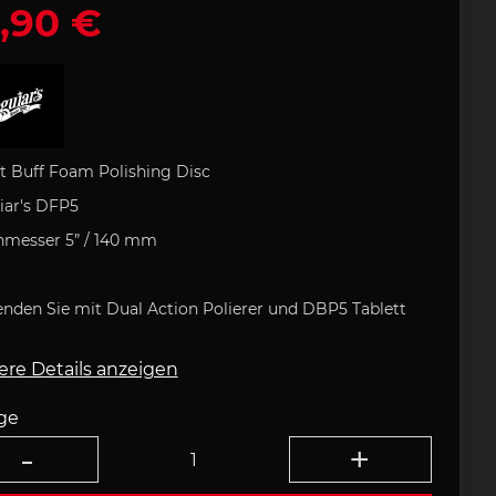
,90 €
rozubehör
e Art
lock
che
Porsche Rucksack
Uli Hack
Porsche
 Typ 993
tasche
artini
odukt
Porsche 911 Typ 996
Porsche DESIGN
Kugelschreiber
 GOLF
Porsche
tion
Geschenkideen
ft Buff Foam Polishing Disc
ar's DFP5
messer 5” / 140 mm
field
Clement
ufkleber
Helm
nden Sie mit Dual Action Polierer und DBP5 Tablett
e 718
Porsche 904
ere Details anzeigen
ge