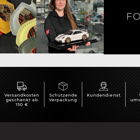
rsche Helm
Porsche Traktoren
FO
Versandkosten
Schützende
Kundendienst
geschenkt ab
Verpackung
umw
150 €