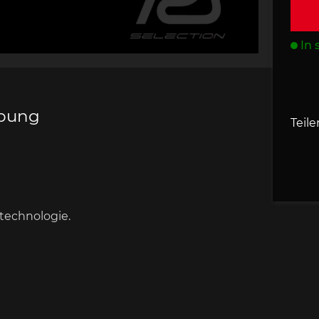
s Porsche
che 907
Porsche 908
Porsche 9
behör
In 
ibung
Teile
che 918
Porsche 919
Porsch
technologie.
che 935
Porsche 936
Porsch