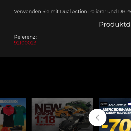
Verwenden Sie mit Dual Action Polierer und DBP5
Produktde
Referenz :
Porsche 963
Porsch
92100023
Porsche Panamera
Porsch
Mi