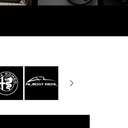
rburgring
Porsche Sebring
e LKW
DIORAMA MODELL
rzeuge