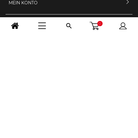
MEIN KONTO
0

KONTAKTIERE UNS
ÖFFNUNGSZEIT
FOLGE UNS
LAND WÄHLEN