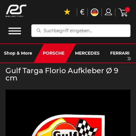
€
0
Suchbegriff
eingeben...
Shop & More
PORSCHE
MERCEDES
FERRARI
Gulf Targa Florio Aufkleber Ø 9
cm