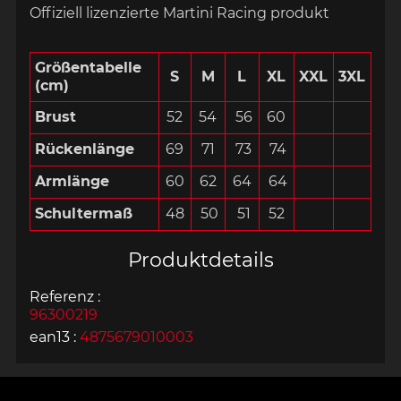
Offiziell lizenzierte Martini Racing produkt
Größentabelle
S
M
L
XL
XXL
3XL
(cm)
Brust
52
54
56
60
Rückenlänge
69
71
73
74
Armlänge
60
62
64
64
Schultermaß
48
50
51
52
Produktdetails
Referenz :
96300219
ean13 :
4875679010003