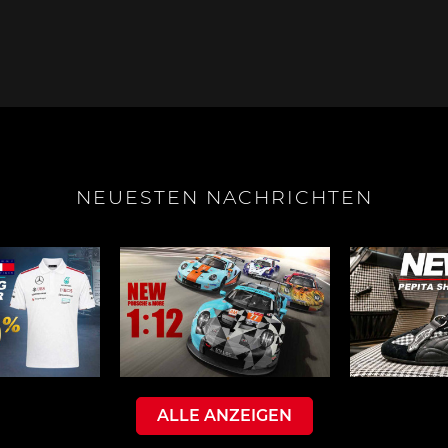
e Boxster
Porsche Cayman
Porsche 
NEUESTEN NACHRICHTEN
e Taycan /
Porsche Le Mans
Porsche 
ssion E
Sieg
ALLE ANZEIGEN