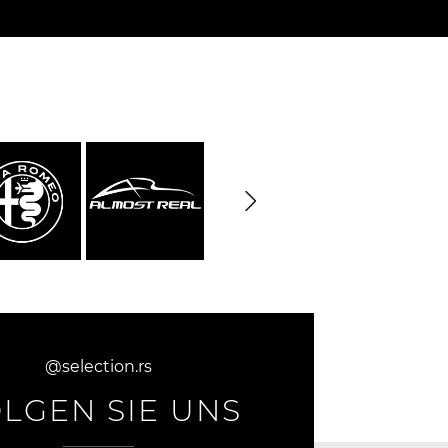
rburgring
Porsche Sebring
e LKW
DIORAMA MODELL
rzeuge
@selection.rs
LGEN SIE UNS