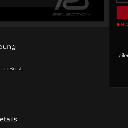
s Porsche
che 907
Porsche 908
Porsche 9
behör
Nic
ibung
Teile
che 918
Porsche 919
Porsch
 der Brust
.
che 935
Porsche 936
Porsch
tails