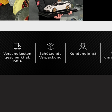
rsche Helm
Porsche Traktoren
Versandkosten
Schützende
Kundendienst
geschenkt ab
Verpackung
umw
150 €