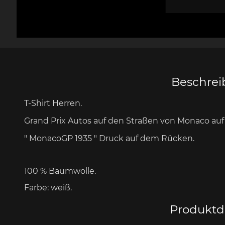
Messer Design by F.A.
Porsche 906
Andere
Pors
Porsche
Zu
Beschre
T-Shirt Herren.
Porsche 917
Pors
Grand Prix Autos auf den Straßen von Monaco
auf
" MonacoGP 1935 "
Druck
auf dem
Rücken.
100 % Baumwolle.
Farbe: weiß.
Porsche 934
Pors
Produktde