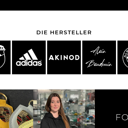
che Spa
Porsche Targa Florio
Porsche Nü
DIE HERSTELLER
he tuner
Anderes Porsche
Porsch
nutzfah
FO