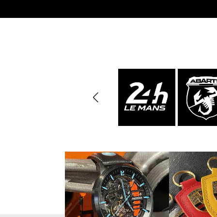
Porsche 24h Daytona
Pors
Sieger
Porsche Rallye Auto
Porsc