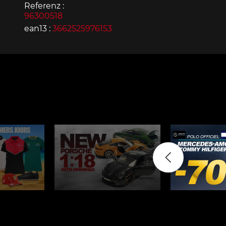
Referenz :
96300518
ean13 :
3662525976153
Porsche 963
Porsch
Porsche Panamera
Porsch
Mi