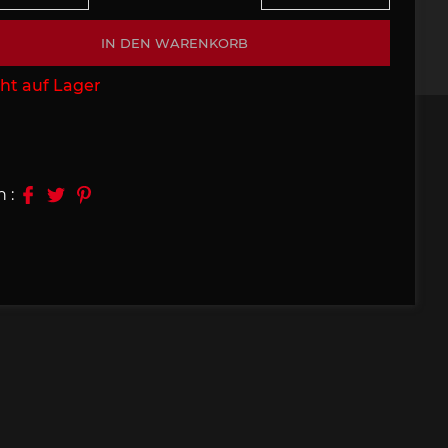
09, 910
Porsche 914, 916
IN DEN WARENKORB
ht auf Lager
n :
e 924
Porsche 928
e 956
Porsche 962