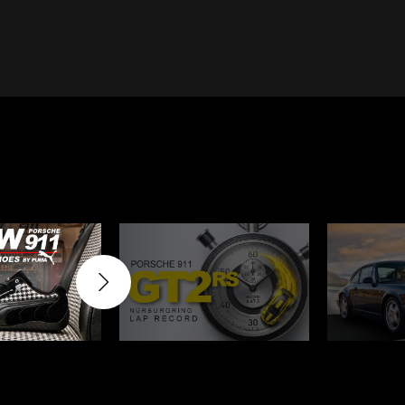
Cayenne
Porsche Macan
Le Mans
Porsche Daytona
er