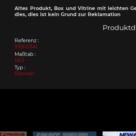
Altes Produkt, Box und Vitrine mit leichten G
dies, dies ist kein Grund zur Reklamation
Produktde
Referenz :
Porsche 963
Porsch
93200341
Maßtab :
1/43
Typ :
Rennen
Porsche Panamera
Porsch
Mi