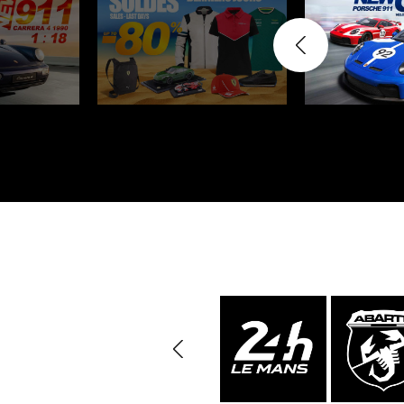
Porsche 24h Daytona
Pors
Sieger
Porsche Rallye Auto
Porsc