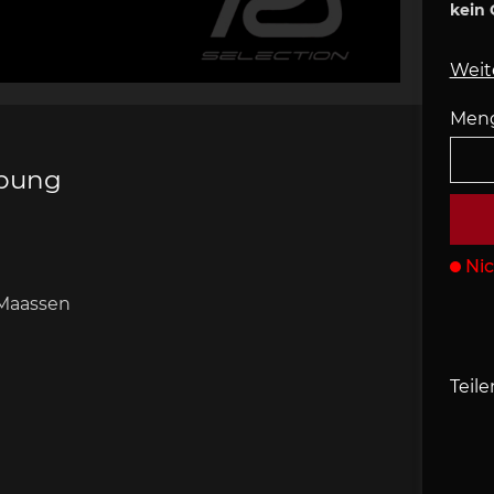
kein 
s Porsche
che 907
Porsche 908
Porsche 9
behör
Weit
Men
ibung
che 918
Porsche 919
Porsch
Nic
 Maassen
Teile
che 935
Porsche 936
Porsch