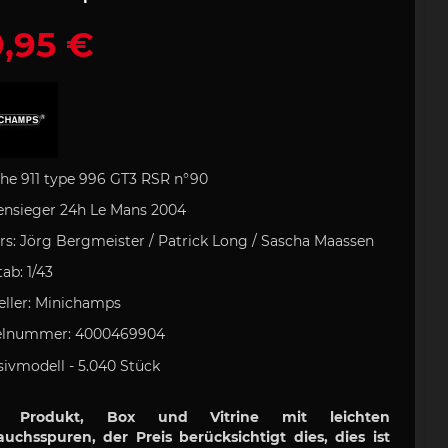
,95 €
rozubehör
e Art
lock
che
Porsche Rucksack
Uli Hack
Porsche
 Typ 993
tasche
artini
odukt
Porsche 911 Typ 996
Porsche DESIGN
Kugelschreiber
 GOLF
Porsche
tion
Geschenkideen
he 911 type 996 GT3 RSR n°90
ensieger
24h
Le Mans 2004
rs:
Jörg Bergmeister / Patrick Long / Sascha Maassen
field
Clement
tab:
1/43
ufkleber
Helm
e 718
Porsche 904
eller:
Minichamps
kelnummer:
4000469904
sivmodell - 5.040 Stück
s Produkt, Box und Vitrine mit leichten
uchsspuren, der Preis berücksichtigt dies, dies ist