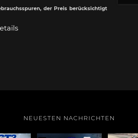
ebrauchsspuren, der Preis berücksichtigt
tails
e Boxster
Porsche Cayman
Porsche 
e Taycan /
Porsche Le Mans
Porsche 
ssion E
Sieg
NEUESTEN NACHRICHTEN