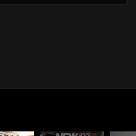
Cayenne
Porsche Macan
Le Mans
Porsche Daytona
er