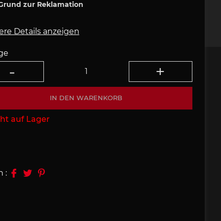
Grund zur Reklamation
09, 910
Porsche 914, 916
ere Details anzeigen
ge
IN DEN WARENKORB
e 924
Porsche 928
ht auf Lager
n :
e 956
Porsche 962