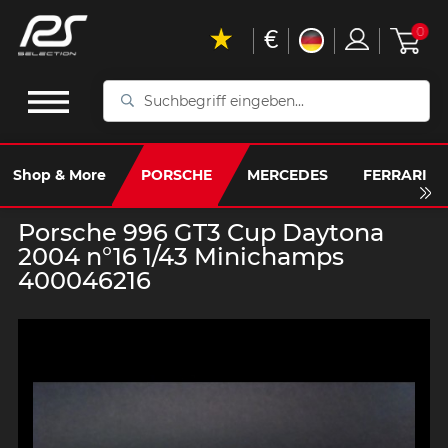
€
0
Suchbegriff
eingeben...
Shop & More
PORSCHE
MERCEDES
FERRARI
Porsche 996 GT3 Cup Daytona
2004 n°16 1/43 Minichamps
400046216