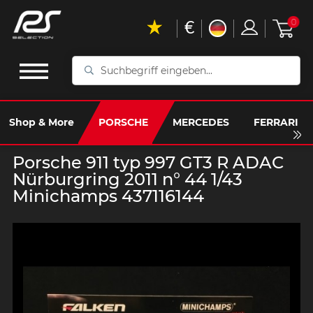
€
0
Suchbegriff
eingeben...
Shop & More
PORSCHE
MERCEDES
FERRARI
Porsche 911 typ 997 GT3 R ADAC
Nürburgring 2011 n° 44 1/43
Minichamps 437116144