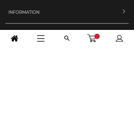
INFORMATION
MEIN KONTO
0

KONTAKTIERE UNS
ÖFFNUNGSZEIT
FOLGE UNS
LAND WÄHLEN