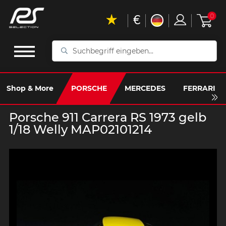
€
0
Suchbegriff
eingeben...
Shop & More
PORSCHE
MERCEDES
FERRARI
Porsche 911 Carrera RS 1973 gelb
1/18 Welly MAP02101214