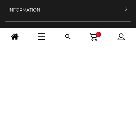
INFORMATION
MEIN KONTO
0

KONTAKTIERE UNS
ÖFFNUNGSZEIT
FOLGE UNS
LAND WÄHLEN