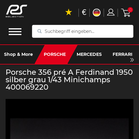
€
0
Suchbegriff
eingeben...
Shop & More
PORSCHE
MERCEDES
FERRARI
Porsche 356 pré A Ferdinand 1950
silber grau 1/43 Minichamps
400069220