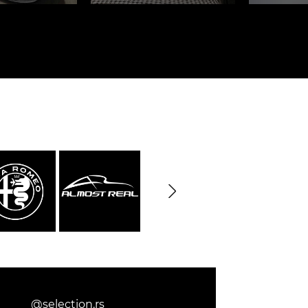
rburgring
Porsche Sebring
e LKW
DIORAMA MODELL
rzeuge
@selection.rs