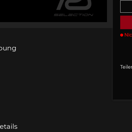
s Porsche
che 907
Porsche 908
Porsche 9
behör
Nic
ibung
che 918
Porsche 919
Porsch
Teile
che 935
Porsche 936
Porsch
tails