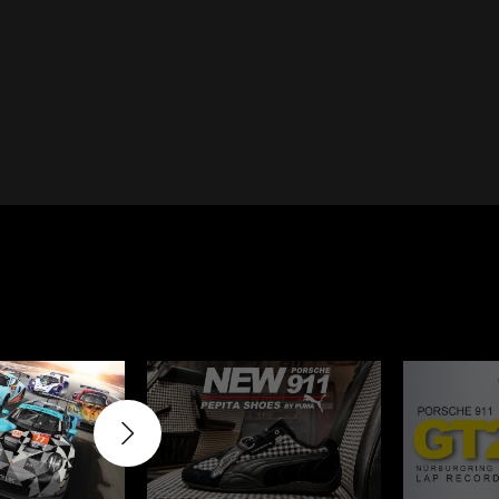
Cayenne
Porsche Macan
Le Mans
Porsche Daytona
er