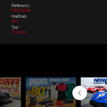
Referenz :
93200085
Maßtab :
1/43
Typ :
Strasse
Porsche 963
Porsch
Porsche Panamera
Porsch
Mi