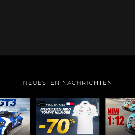
e Boxster
Porsche Cayman
Porsche 
NEUESTEN NACHRICHTEN
e Taycan /
Porsche Le Mans
Porsche 
ssion E
Sieg