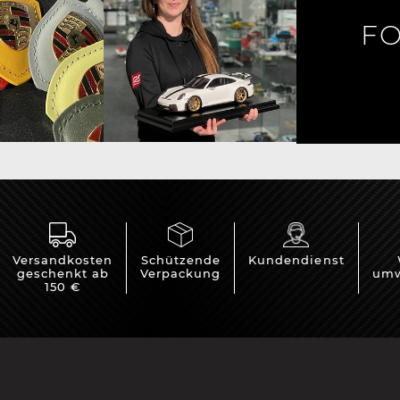
FO
rsche Helm
Porsche Traktoren
Versandkosten
Schützende
Kundendienst
geschenkt ab
Verpackung
umw
150 €