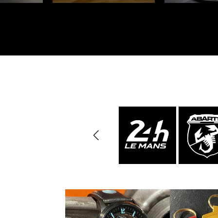
Porsche 24h Daytona
Pors
Sieger
Porsche Rallye Auto
Porsc