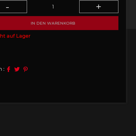
09, 910
Porsche 914, 916
IN DEN WARENKORB
ht auf Lager
e 924
Porsche 928
n :
e 956
Porsche 962