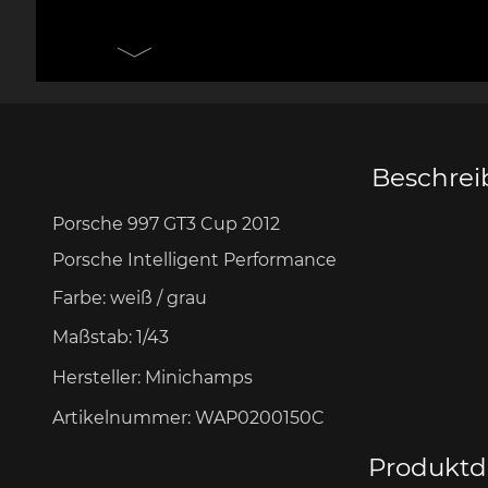
Messer Design by F.A.
Porsche 906
Andere
Pors
Porsche
Zu
Beschre
Porsche 997 GT3 Cup 2012
Porsche 917
Pors
Porsche Intelligent Performance
Farbe:
weiß / grau
Maßstab:
1/43
Hersteller:
Minichamps
Artikelnummer:
WAP0200150C
Porsche 934
Pors
Produktde