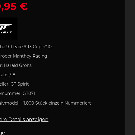
,95 €
rozubehör
e Art
lock
che
Porsche Rucksack
Uli Hack
Porsche
 Typ 993
tasche
artini
odukt
Porsche 911 Typ 996
Porsche DESIGN
Kugelschreiber
 GOLF
Porsche
tion
Geschenkideen
he 911 type 993 Cup n
°10
rröder Manthey Racing
r:
Harald Grohs
tab:
1/18
field
Clement
ufkleber
Helm
eller:
GT Spirit
e 718
Porsche 904
elnummer:
GT071
sivmodell - 1.000 Stück
einzeln Nummeriert
ere Details anzeigen
ge