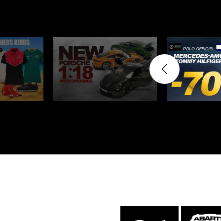
Porsche 24h Daytona
Pors
Sieger
Porsche Rallye Auto
Porsc