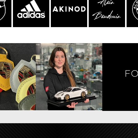
rsche Helm
Porsche Traktoren
FO