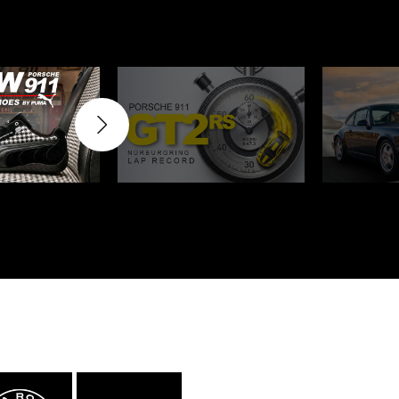
rburgring
Porsche Sebring
e LKW
DIORAMA MODELL
rzeuge