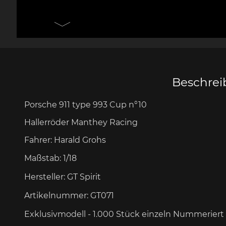
Messer Design by F.A.
Porsche 906
Andere
Pors
Porsche
Zu
Beschre
Porsche 911 type 993 Cup n
°10
Porsche 917
Pors
Hallerröder Manthey Racing
Fahrer:
Harald Grohs
Maßstab:
1/18
Hersteller:
GT Spirit
Artikelnummer:
GT071
Porsche 934
Pors
Exklusivmodell - 1.000 Stück
einzeln Nummeriert