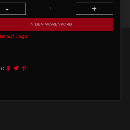
09, 910
Porsche 914, 916
IN DEN WARENKORB
ht auf Lager
e 924
Porsche 928
n :
e 956
Porsche 962