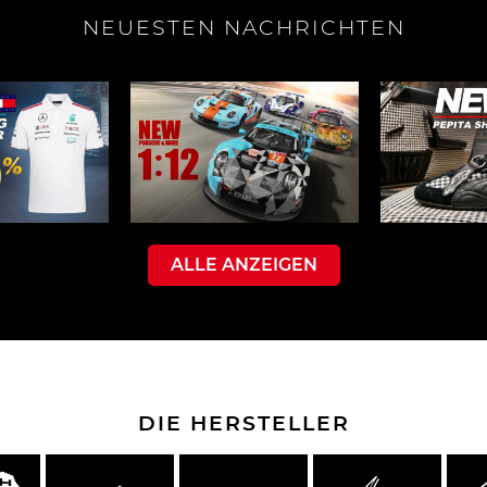
NEUESTEN NACHRICHTEN
che Spa
Porsche Targa Florio
Porsche Nü
ALLE ANZEIGEN
he tuner
Anderes Porsche
Porsch
nutzfah
DIE HERSTELLER