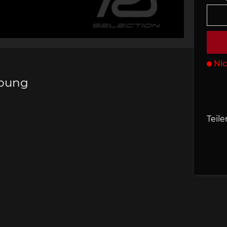
s Porsche
che 907
Porsche 908
Porsche 9
behör
Nic
ibung
che 918
Porsche 919
Porsch
Teile
che 935
Porsche 936
Porsch