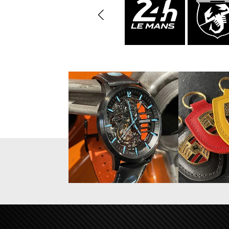
Vitrine für
Mini Po
Modellautos