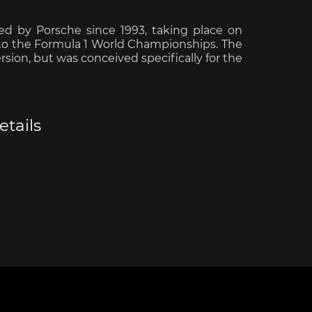
ed by Porsche since 1993, taking place on
 to the Formula 1 World Championships. The
rsion, but was conceived specifically for the
e Boxster
Porsche Cayman
Porsche 
tails
e Taycan /
Porsche Le Mans
Porsche 
ssion E
Sieg