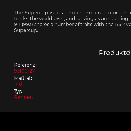
The Supercup is a racing championship organis
tracks the world over, and serving as an opening
911 (993) shares a number of traits with the RSR ve
Supercup.
Porsche 963
Porsch
Produktde
Referenz :
93100127
Maßtab :
1/18
Typ :
Porsche Panamera
Porsch
Rennen
Mi