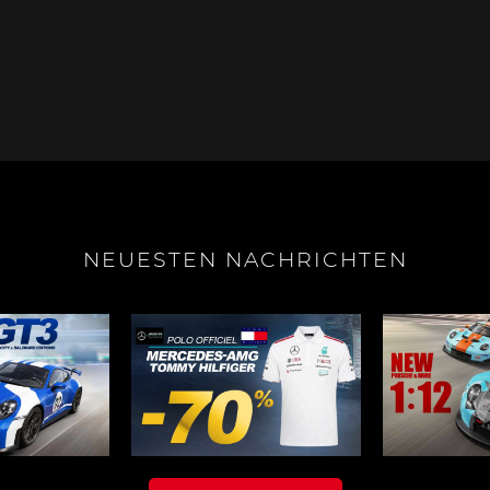
e Boxster
Porsche Cayman
Porsche 
NEUESTEN NACHRICHTEN
e Taycan /
Porsche Le Mans
Porsche 
ssion E
Sieg