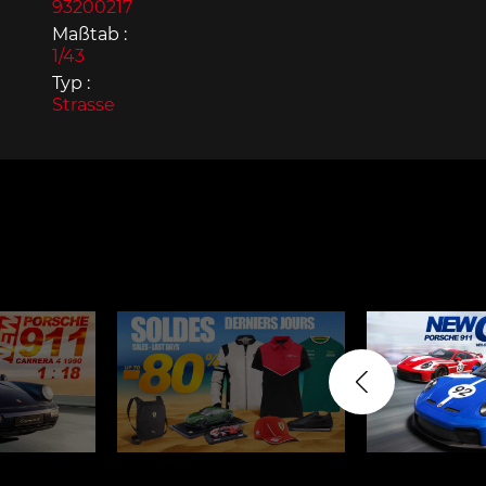
93200217
Maßtab :
1/43
Typ :
Strasse
Porsche 963
Porsch
Porsche Panamera
Porsch
Mi