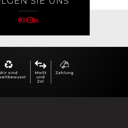
LGEN SIE UNS
Wir sind
MwSt
Zahlung
eltbewusst
und
Zol