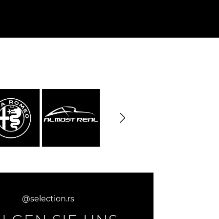
rburgring
Porsche Sebring
e LKW
DIORAMA MODELL
rzeuge
@selection.rs