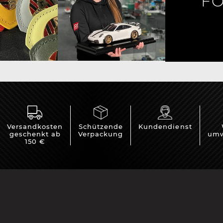
FO
rsche Helm
Porsche Traktoren
Versandkosten
Schützende
Kundendienst
geschenkt ab
Verpackung
umw
150 €