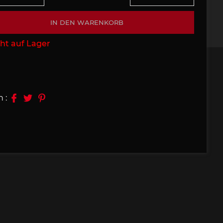
09, 910
Porsche 914, 916
IN DEN WARENKORB
ht auf Lager
n :
e 924
Porsche 928
e 956
Porsche 962