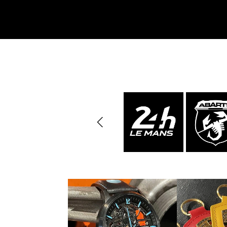
Porsche 24h Daytona
Pors
Sieger
Porsche Rallye Auto
Porsc