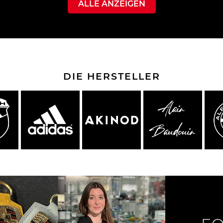
ALLE ANZEIGEN
che Spa
Porsche Targa Florio
Porsche Nü
DIE HERSTELLER
he tuner
Anderes Porsche
Porsch
nutzfah