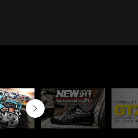
Cayenne
Porsche Macan
Le Mans
Porsche Daytona
er