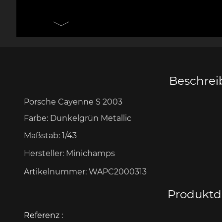
Messer Design by F.A.
Porsche 906
Andere
Pors
Porsche
Zu
Beschre
Porsche Cayenne S 2003
Porsche 917
Pors
Farbe: Dunkelgrün Metallic
Maßstab:
1/43
Hersteller:
Minichamps
Artikelnummer:
WAPC2000313
Produktde
Porsche 934
Pors
Referenz :