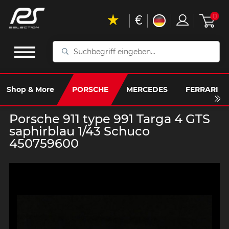
€
0
Suchbegriff
eingeben...
Shop & More
PORSCHE
MERCEDES
FERRARI
Porsche 911 type 991 Targa 4 GTS
saphirblau 1/43 Schuco
450759600