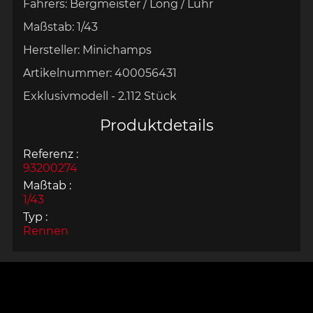
Fahrers:
Bergmeister / Long / Luhr
Maßstab:
1/43
Hersteller:
Minichamps
Artikelnummer:
400056431
Exklusivmodell - 2.112 Stück
Produktdetails
Referenz :
93200274
Maßtab :
1/43
Typ :
Rennen