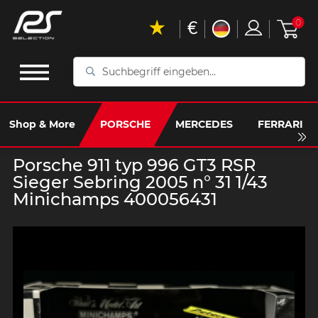
€
0
Suchbegriff
eingeben...
Shop & More
PORSCHE
MERCEDES
FERRARI
Porsche 911 typ 996 GT3 RSR
Sieger Sebring 2005 n° 31 1/43
Minichamps 400056431