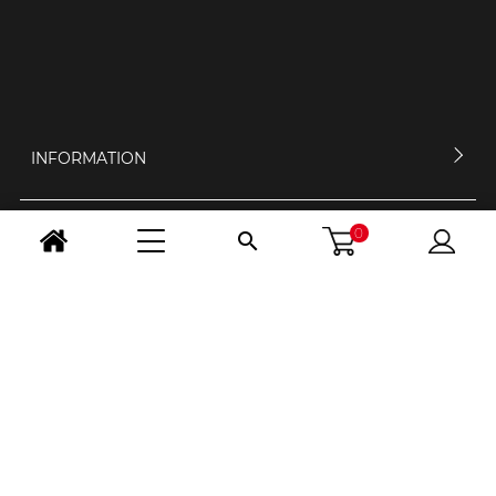
INFORMATION
0

MEIN KONTO
KONTAKTIERE UNS
ÖFFNUNGSZEIT
FOLGE UNS