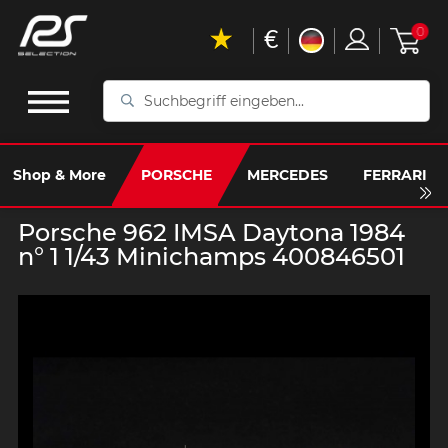
€
0
Suchbegriff
eingeben...
Shop & More
PORSCHE
MERCEDES
FERRARI
Porsche 962 IMSA Daytona 1984
n° 1 1/43 Minichamps 400846501