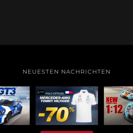
e Boxster
Porsche Cayman
Porsche 
NEUESTEN NACHRICHTEN
e Taycan /
Porsche Le Mans
Porsche 
ssion E
Sieg