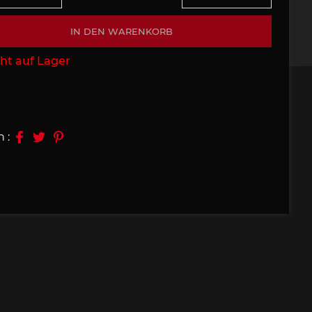
09, 910
Porsche 914, 916
IN DEN WARENKORB
ht auf Lager
n :
e 924
Porsche 928
e 956
Porsche 962