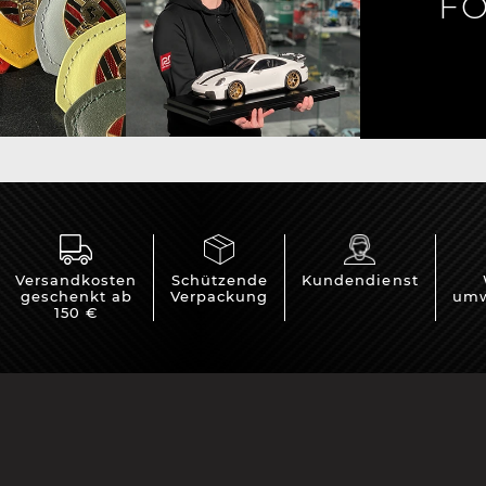
FO
rsche Helm
Porsche Traktoren
Versandkosten
Schützende
Kundendienst
geschenkt ab
Verpackung
umw
150 €