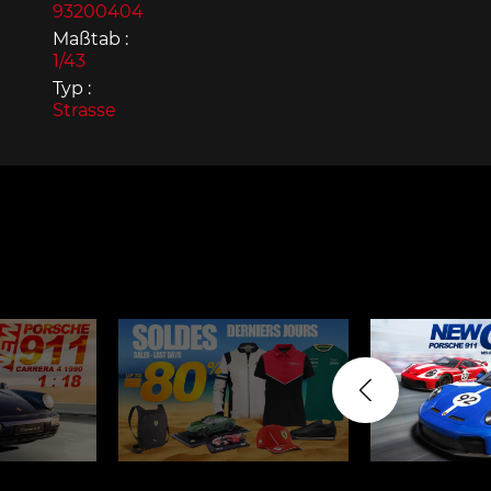
93200404
Maßtab :
1/43
Typ :
Strasse
Porsche 963
Porsch
Porsche Panamera
Porsch
Mi