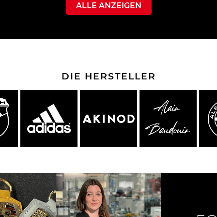
ALLE ANZEIGEN
che Spa
Porsche Targa Florio
Porsche Nü
DIE HERSTELLER
he tuner
Anderes Porsche
Porsch
nutzfah