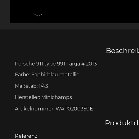
Messer Design by F.A.
Porsche 906
Andere
Pors
Porsche
Zu
Beschre
Porsche 911 type 991 Targa 4 2013
Porsche 917
Pors
Farbe: Saphirblau metallic
Maßstab:
1/43
Hersteller:
Minichamps
Artikelnummer:
WAP0200350E
Produktde
Porsche 934
Pors
Referenz :