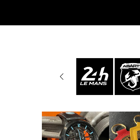
Porsche 24h Daytona
Pors
Sieger
Porsche Rallye Auto
Porsc