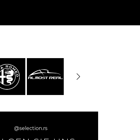
rburgring
Porsche Sebring
e LKW
DIORAMA MODELL
rzeuge
@selection.rs