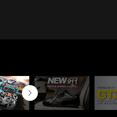
Cayenne
Porsche Macan
Le Mans
Porsche Daytona
er