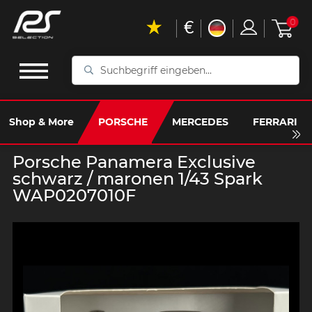
€
0
Suchbegriff
eingeben...
Shop & More
PORSCHE
MERCEDES
FERRARI
Porsche Panamera Exclusive
schwarz / maronen 1/43 Spark
WAP0207010F