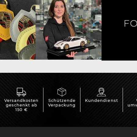
rsche Helm
Porsche Traktoren
FO
Versandkosten
Schützende
Kundendienst
geschenkt ab
Verpackung
umw
150 €