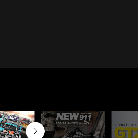
Cayenne
Porsche Macan
Le Mans
Porsche Daytona
er