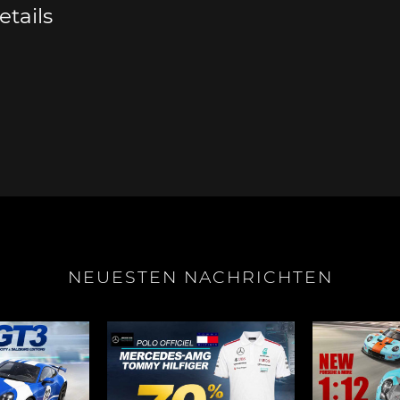
tails
e Boxster
Porsche Cayman
Porsche 
NEUESTEN NACHRICHTEN
e Taycan /
Porsche Le Mans
Porsche 
ssion E
Sieg