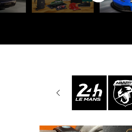
Porsche 24h Daytona
Pors
Sieger
Porsche Rallye Auto
Porsc