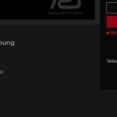
s Porsche
che 907
Porsche 908
Porsche 9
behör
Nic
ibung
che 918
Porsche 919
Porsch
Teile
el
che 935
Porsche 936
Porsch