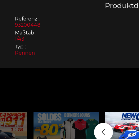
Produktde
Referenz :
93200448
Maßtab :
1/43
Porsche 963
Porsch
Typ :
Rennen
Porsche Panamera
Porsch
Mi