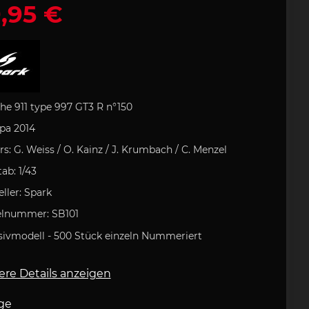
,95 €
rozubehör
e Art
lock
che
Porsche Rucksack
Uli Hack
Porsche
 Typ 993
tasche
artini
odukt
Porsche 911 Typ 996
Porsche DESIGN
Kugelschreiber
 GOLF
Porsche
tion
Geschenkideen
he 911 type 997 GT3 R
n°150
pa 2014
rs:
G. Weiss
/ O. Kainz / J. Krumbach / C. Menzel
tab:
1/43
field
Clement
ufkleber
Helm
eller:
Spark
e 718
Porsche 904
elnummer:
SB101
sivmodell - 500 Stück
einzeln Nummeriert
ere Details anzeigen
ge