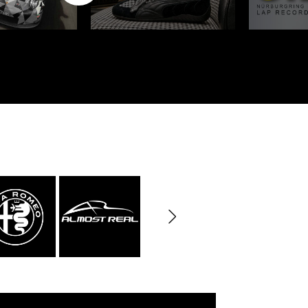
rburgring
Porsche Sebring
e LKW
DIORAMA MODELL
rzeuge