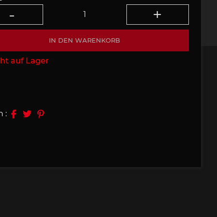
09, 910
Porsche 914, 916
IN DEN WARENKORB
ht auf Lager
e 924
Porsche 928
n :
e 956
Porsche 962