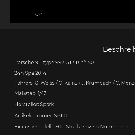
Messer Design by F.A.
Porsche 906
Andere
Pors
Porsche
Zu
Beschre
Porsche 911 type 997 GT3 R
n°150
Porsche 917
Pors
24h Spa 2014
Fahrers: G. Weiss / O. Kainz / J. Krumbach / C. Menz
Maßstab:
1/43
Hersteller:
Spark
Artikelnummer:
SB101
Porsche 934
Pors
Exklusivmodell - 500 Stück
einzeln Nummeriert