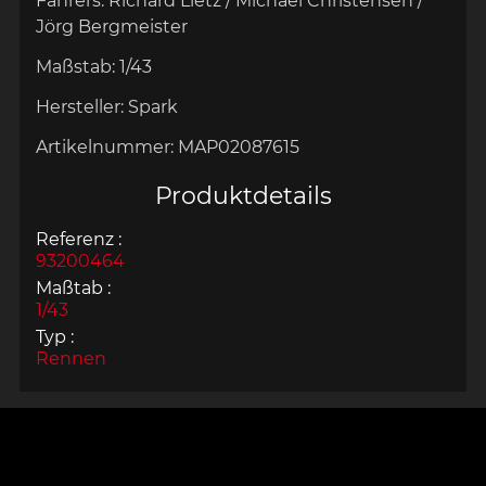
Fahrers:
Richard Lietz / Michael Christensen /
Jörg Bergmeister
Maßstab:
1/43
Hersteller:
Spark
Artikelnummer:
MAP02087615
Produktdetails
Referenz :
93200464
Maßtab :
1/43
Typ :
Rennen