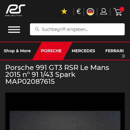
€
0
Suchbegriff
eingeben...
Shop & More
PORSCHE
MERCEDES
FERRARI
Porsche 991 GT3 RSR Le Mans
2015 n° 91 1/43 Spark
MAP02087615