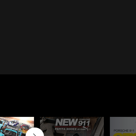
Cayenne
Porsche Macan
Le Mans
Porsche Daytona
er