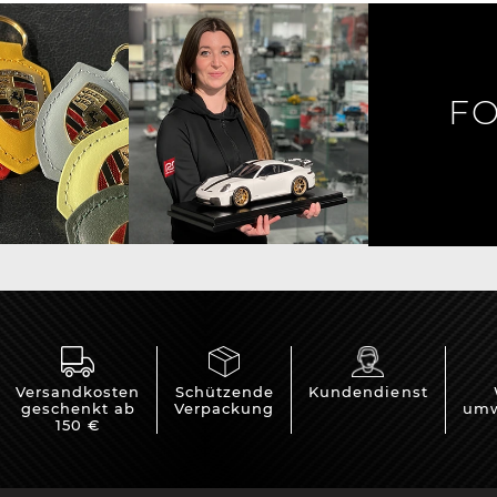
rsche Helm
Porsche Traktoren
FO
Versandkosten
Schützende
Kundendienst
geschenkt ab
Verpackung
umw
150 €