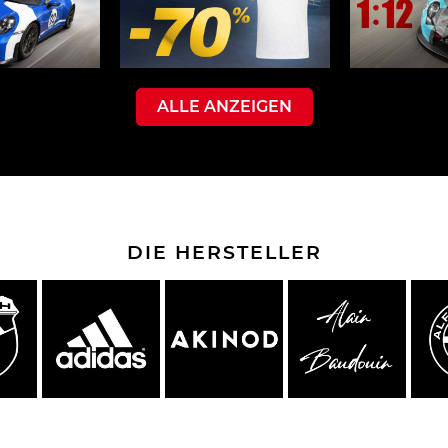
che Spa
Porsche Targa Florio
Porsche Nü
ALLE ANZEIGEN
DIE HERSTELLER
he tuner
Anderes Porsche
Porsch
nutzfah