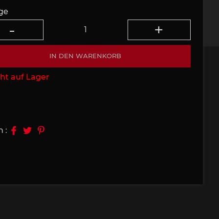
ge
09, 910
Porsche 914, 916
IN DEN WARENKORB
ht auf Lager
e 924
Porsche 928
n :
e 956
Porsche 962