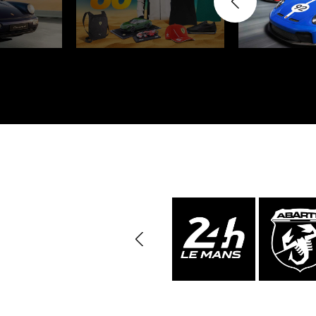
Porsche 24h Daytona
Pors
Sieger
Porsche Rallye Auto
Porsc