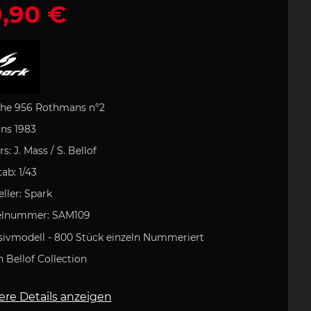
,90 €
rozubehör
e Art
lock
che
Porsche Rucksack
Uli Hack
Porsche
 Typ 993
tasche
artini
odukt
Porsche 911 Typ 996
Porsche DESIGN
Kugelschreiber
 GOLF
Porsche
tion
Geschenkideen
he 956 Rothmans n°2
ns 1983
rs:
J. Mass / S. Bellof
ab: 1/43
field
Clement
ufkleber
Helm
eller: Spark
e 718
Porsche 904
elnummer:
SAM109
sivmodell - 800 Stück
einzeln Nummeriert
n Bellof Collection
ere Details anzeigen