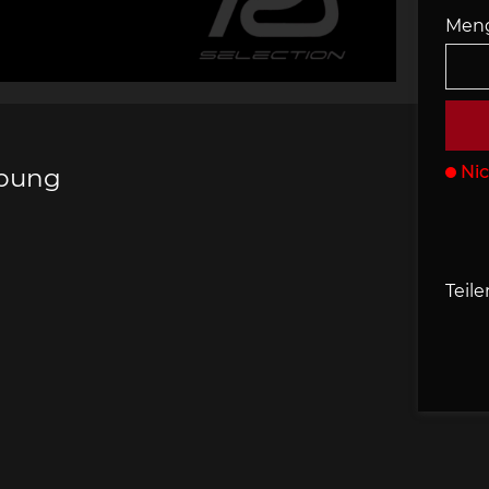
Men
s Porsche
che 907
Porsche 908
Porsche 9
behör
Nic
ibung
che 918
Porsche 919
Porsch
Teile
che 935
Porsche 936
Porsch