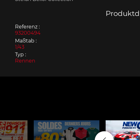
Produktde
Referenz :
93200494
Maßtab :
Porsche 963
Porsch
1/43
Typ :
Rennen
Porsche Panamera
Porsch
Mi