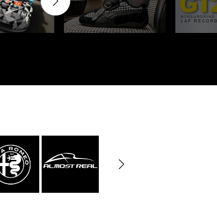
rburgring
Porsche Sebring
e LKW
DIORAMA MODELL
rzeuge