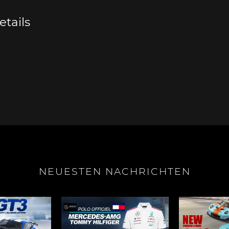
tails
e Boxster
Porsche Cayman
Porsche 
e Taycan /
Porsche Le Mans
Porsche 
NEUESTEN NACHRICHTEN
ssion E
Sieg