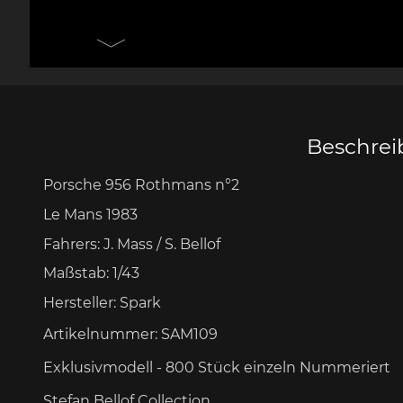
Messer Design by F.A.
Porsche 906
Andere
Pors
Porsche
Zu
Beschre
Porsche 956 Rothmans n°2
Porsche 917
Pors
Le Mans 1983
Fahrers:
J. Mass / S. Bellof
Maßstab: 1/43
Hersteller: Spark
Artikelnummer:
SAM109
Porsche 934
Pors
Exklusivmodell - 800 Stück
einzeln Nummeriert
Stefan Bellof Collection