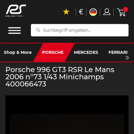
€
0
Suchbegriff
eingeben...
Shop & More
PORSCHE
MERCEDES
FERRARI
Porsche 996 GT3 RSR Le Mans
2006 n°73 1/43 Minichamps
400066473