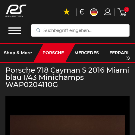
€
0
Suchbegriff
eingeben...
Shop & More
PORSCHE
MERCEDES
FERRARI
Porsche 718 Cayman S 2016 Miami
blau 1/43 Minichamps
WAP0204110G