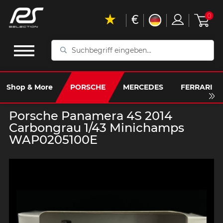
€
0
Suchbegriff
eingeben...
Shop & More
PORSCHE
MERCEDES
FERRARI
Porsche Panamera 4S 2014
Carbongrau 1/43 Minichamps
WAP0205100E