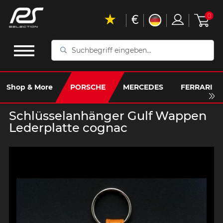
€
0
Suchbegriff
eingeben...
Shop & More
PORSCHE
MERCEDES
FERRARI
Schlüsselanhänger Gulf Wappen
Lederplatte cognac