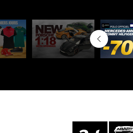
Vitrine für
Mini Po
Modellautos