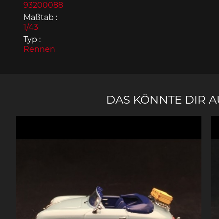
93200088
Maßtab :
1/43
Typ :
Rennen
Porsche 963
Porsch
DAS KÖNNTE DIR 
Porsche Panamera
Porsch
Mi