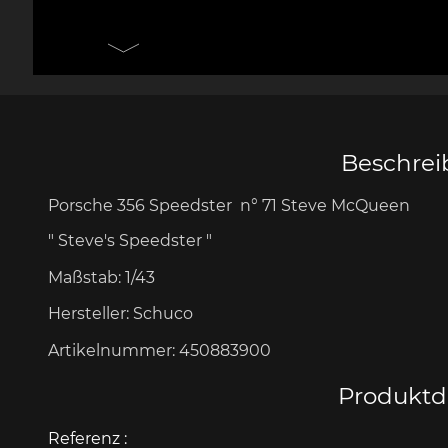
Messer Design by F.A.
Porsche 906
Andere
Pors
Porsche
Zu
Beschre
Porsche 356 Speedster n° 71 Steve McQueen
Porsche 917
Pors
" Steve's Speedster "
Maßstab:
1/43
Hersteller:
Schuco
Artikelnummer:
450883900
Produktde
Porsche 934
Pors
Referenz :