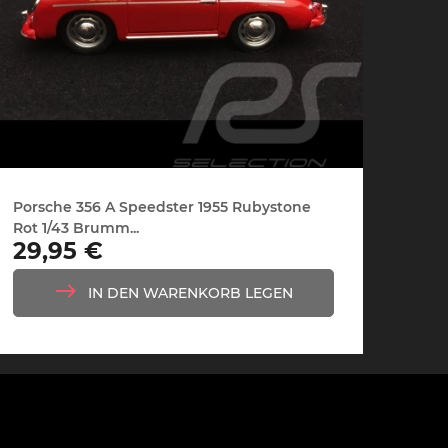
che Spa
Porsche Targa Florio
Porsche Nü
Porsche 356 A Speedster 1955 Rubystone
Rot 1/43 Brumm...
Preis
29,95 €
he tuner
Anderes Porsche
Porsch
IN DEN WARENKORB LEGEN
nutzfah