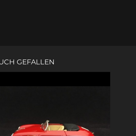
e Boxster
Porsche Cayman
Porsche 
AUCH GEFALLEN
e Taycan /
Porsche Le Mans
Porsche 
ssion E
Sieg