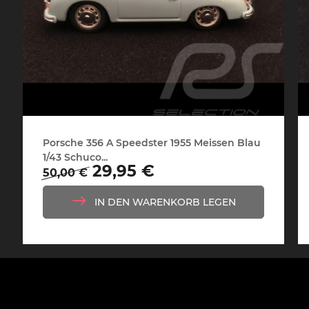
Porsche 24h Daytona
Pors
Sieger
Porsche 356 A Speedster 1955 Meissen Blau
1/43 Schuco...
Regulärer
Preis
29,95 €
50,00 €
Preis
Porsche Rallye Auto
Porsc
IN DEN WARENKORB LEGEN