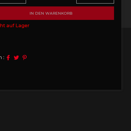
09, 910
Porsche 914, 916
IN DEN WARENKORB
ht auf Lager
n :
e 924
Porsche 928
e 956
Porsche 962