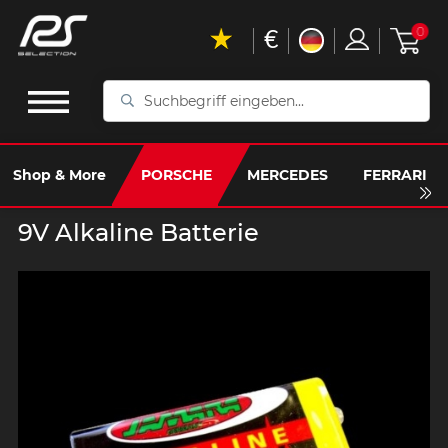
€
0
Suchbegriff
eingeben...
Shop & More
PORSCHE
MERCEDES
FERRARI
9V Alkaline Batterie