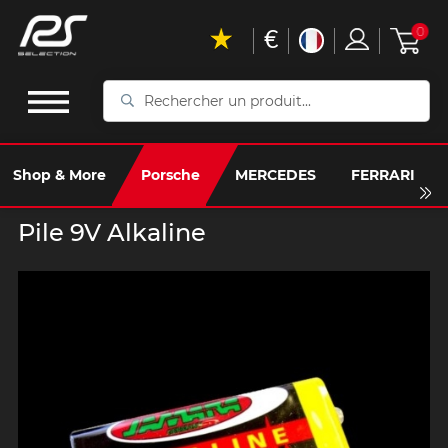
€
0
Rechercher
un
produit...
Shop & More
Porsche
MERCEDES
FERRARI
Pile 9V Alkaline