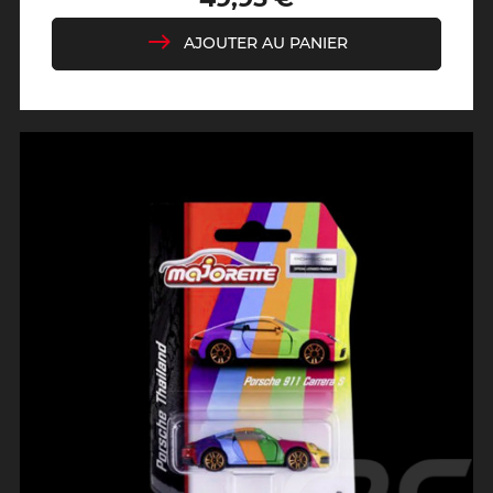
de
base
AJOUTER AU PANIER