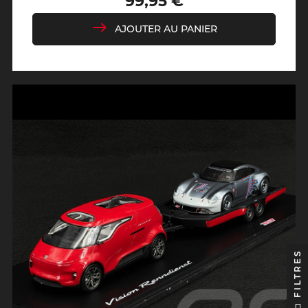
99,95 €
de
base
AJOUTER AU PANIER
FILTRES