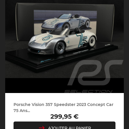
Porsche Vision 357 Speedster 2023 Concept Car
75 Ans...
299,95 €
Prix
AJOUTER AU PANIER