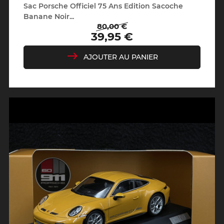
Sac Porsche Officiel 75 Ans Edition Sacoche
Banane Noir...
80,00 €
Prix
Prix
39,95 €
de
base
AJOUTER AU PANIER