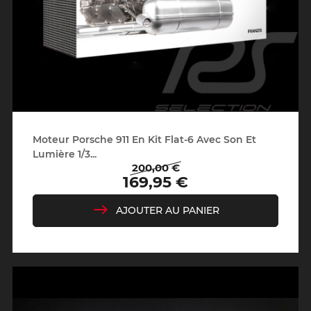
Moteur Porsche 911 En Kit Flat-6 Avec Son Et
Lumière 1/3...
200,00 €
Prix
Prix
169,95 €
de
base
AJOUTER AU PANIER