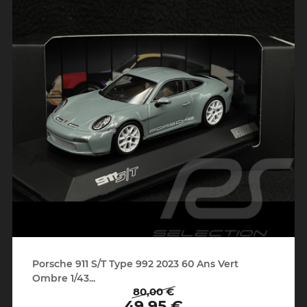
Porsche 911 S/T Type 992 2023 60 Ans Vert
Ombre 1/43...
80,00 €
Prix
Prix
49,95 €