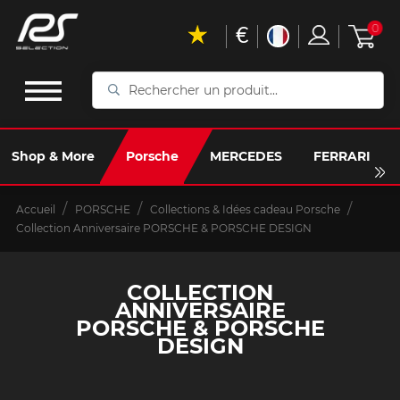
€
0
Rechercher
un
produit...
Shop & More
Porsche
MERCEDES
FERRARI
Accueil
PORSCHE
Collections & Idées cadeau Porsche
Collection Anniversaire PORSCHE & PORSCHE DESIGN
COLLECTION
ANNIVERSAIRE
PORSCHE & PORSCHE
DESIGN