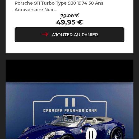
Porsche 911 Turbo Type 930 1974 50 Ans
Anniversaire Noir...
70,00 €
Prix
Prix
49,95 €
de
base
AJOUTER AU PANIER