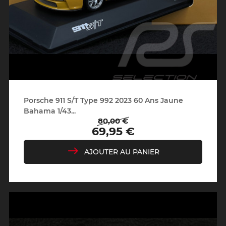
Porsche 911 S/T Type 992 2023 60 Ans Jaune
Bahama 1/43...
80,00 €
Prix
Prix
69,95 €
de
base
AJOUTER AU PANIER