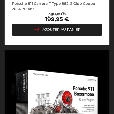
Porsche 911 Carrera T Type 992 .2 Club Coupe
2024 70 Ans...
300,00 €
Prix
Prix
199,95 €
de
base
AJOUTER AU PANIER