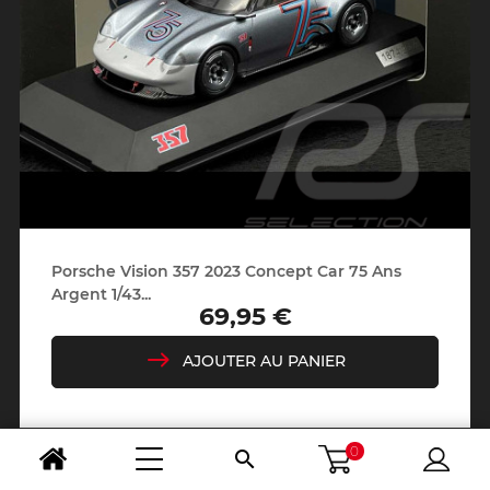
Porsche Vision 357 2023 Concept Car 75 Ans
Argent 1/43...
69,95 €
Prix
AJOUTER AU PANIER
0
