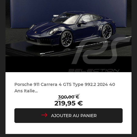
Porsche 911 Carrera 4 GTS Type 992.2 2024 40
Ans Italie...
300,00 €
Prix
Prix
219,95 €
de
base
AJOUTER AU PANIER