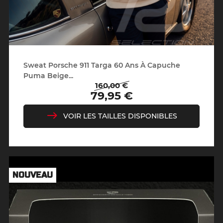
Sweat Porsche 911 Targa 60 Ans À Capuche
Puma Beige...
160,00 €
Prix
Prix
79,95 €
de
base
VOIR LES TAILLES DISPONIBLES
NOUVEAU