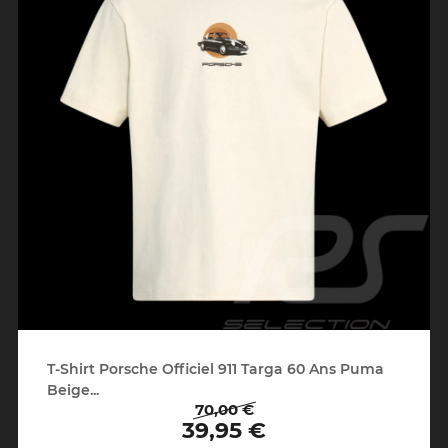
T-Shirt Porsche Officiel 911 Targa 60 Ans Puma
Beige...
70,00 €
Prix
Prix
39,95 €