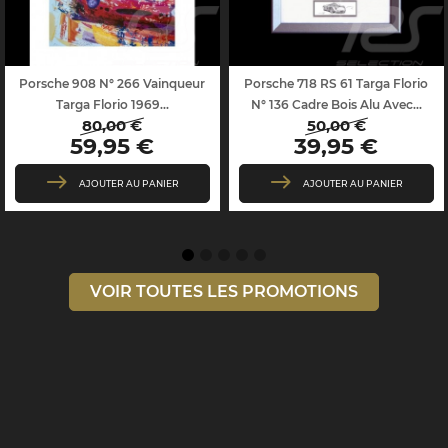
Porsche 908 N° 266 Vainqueur
Porsche 718 RS 61 Targa Florio
Targa Florio 1969...
N° 136 Cadre Bois Alu Avec...
80,00 €
50,00 €
Prix
Prix
Prix
Prix
59,95 €
39,95 €
de
de
base
base
AJOUTER AU PANIER
AJOUTER AU PANIER
VOIR TOUTES LES PROMOTIONS