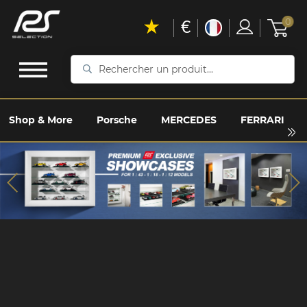
€
0
Rechercher
un
produit...
Shop & More
Porsche
MERCEDES
FERRARI