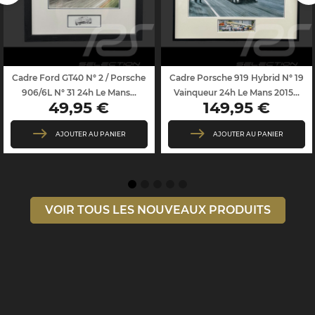
Cadre Ford GT40 N° 2 / Porsche
Cadre Porsche 919 Hybrid N° 19
906/6L N° 31 24h Le Mans...
Vainqueur 24h Le Mans 2015...
49,95 €
149,95 €
Prix
Prix
AJOUTER AU PANIER
AJOUTER AU PANIER
VOIR TOUS LES NOUVEAUX PRODUITS