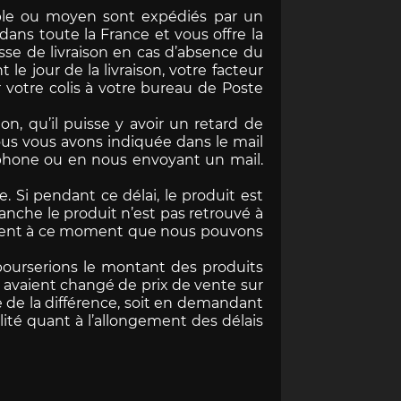
ible ou moyen sont expédiés par un
 dans toute la France et vous offre la
sse de livraison en cas d’absence du
s bureau
 produit
ulière
e Art
Stylo Porsche Design
Sac à dos Porsche
Uli Hack
 le jour de la livraison, votre facteur
 type 993
MARTINI
che
che
r
Porsche 911 type 996
Porsche DESIGN
r votre colis à votre bureau de Poste
 PORSCHE
Idées cadeau Porsche
F
on, qu’il puisse y avoir un retard de
nous vous avons indiquée dans le mail
éphone ou en nous envoyant un mail.
 Si pendant ce délai, le produit est
anche le produit n’est pas retrouvé à
ulement à ce moment que nous pouvons
field
Clement
bourserions le montant des produits
 et patchs
e 718
Casque pilote
Porsche 904
s avaient changé de prix de vente sur
che
e de la différence, soit en demandant
té quant à l’allongement des délais