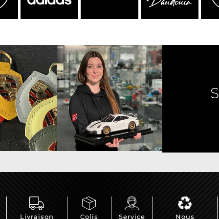
e Porsche
Tracteurs Porsche
iature
Livraison
Colis
Service
Nous