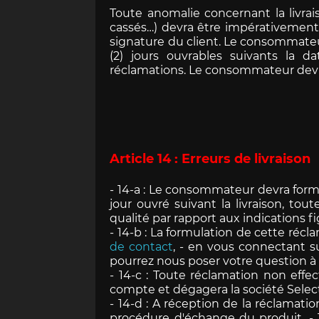
Toute anomalie concernant la livra
Porsche 906
Pors
cassés…) devra être impérativement
Couteaux Design by
Autres 
signature du client. Le consommateu
F.A. Porsche
Po
(2) jours ouvrables suivants la 
réclamations. Le consommateur devra 
Porsche 917
Pors
Article 14 : Erreurs de livraison
- 14-a : Le consommateur devra formu
jour ouvré suivant la livraison, to
qualité par rapport aux indications 
- 14-b : La formulation de cette récla
de contact
, - en vous connectant s
pourrez nous poser votre question à
- 14-c : Toute réclamation non effec
Porsche 934
Pors
compte et dégagera la société Selec
- 14-d : A réception de la réclamat
procédure d'échange du produit. - 