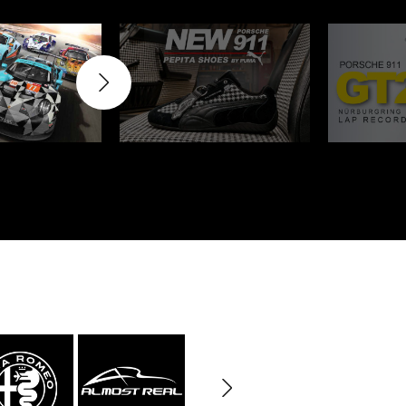
rburgring
Porsche Sebring
nsporteur
Décor diorama
che