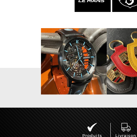
Vitrine pour
Casqu
miniatures
min
Produits
Livraison