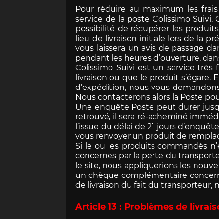
Pour réduire au maximum les frais
service de la poste Colissimo Suivi. 
possibilité de récupérer les produi
Autres décorations
Bracelets & Bijoux
Entretien autres
François Bruère
Porsche Golf
Sac de vo
Tasse Po
Entreti
Décor
Benoî
lieu de livraison initiale lors de la 
Porsche 911 type 964 et
Porsche CLASSIC
surfaces
garage
Porsche 
Porsche 
v
vous laissera un avis de passage dan
Collection PORSCHE
965
Collect
pendant les heures d’ouverture, dans 
JO SIFFERT
JAM
Colissimo Suivi est un service très 
livraison ou que le produit s’égare.
d’expédition, nous vous demandons 
Nous contacterons alors la Poste po
Une enquête Poste peut durer jusqu’
retrouvé, il sera ré-acheminé immédi
l’issue du délai de 21 jours d’enqu
Helge Jepsen
Benjamin
vous renvoyer un produit de remplac
Si le ou les produits commandés n’
Porsche 911 type 997
PORSCHE x BOSS
Badge de grille
Pin's 
Pors
concernés par la perte du transporte
Porsche
Po
le site, nous appliquerions les nouv
un chèque complémentaire concernan
de livraison du fait du transporteur
Article 13 : Problèmes de livrai
Patrick Brunet