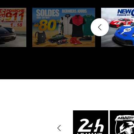
Porsche Vainqueurs
Pors
des 24h de Daytona
Porsche de rallye
Préparat