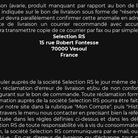
ison (avarie, produit manquant par rapport au bon de l
che 907
Porsche 908
Porsche 9
 indiquée sur le bon de livraison sous forme de "réser
accessoires
r devra parallèlement confirmer cette anomalie en adr
rsche
date de livraison un courrier recommandé avec accu
transmettre copie de ce courrier par fax ou par simple co
Selection RS
15 rue Robert Fontesse
70000 Vesoul
France
che 918
Porsche 919
Porsch
ler auprès de la société Selection RS le jour même de la
ute réclamation d'erreur de livraison et/ou de non con
figurant sur le bon de commande. Toute réclamation formu
mation auprès de la société Selection RS pourra être faite
ur notre site dans la rubrique "Mon Compte", puis "H
 travers le menu nous contacter en precisant bien la ré
tuée dans les règles définies ci-dessus et dans les dé
che 935
Porsche 936
Porsch
tion RS de toute responsabilité vis à vis du consommate
ion, la société Selection RS communiquera par e-mail,
14-e : En cas d'erreur de livraison ou d'échange, tout