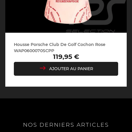
Housse Porsche Club De Golf Cochon Rose
WAP0600070SCPP
119,95 €
Prix
AJOUTER AU PANIER
NOS DERNIERS ARTICLES